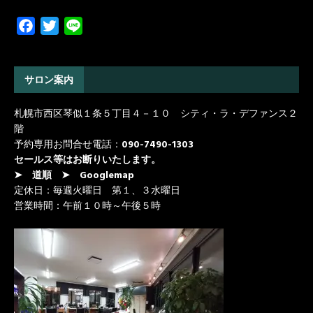
F
T
L
a
w
i
c
i
n
e
t
e
サロン案内
b
t
札幌市西区琴似１条５丁目４－１０ シティ・ラ・デファンス２
o
e
階
o
r
予約専用お問合せ電話：
090-7490-1303
k
セールス等はお断りいたします。
➤ 道順
➤ Googlemap
定休日：毎週火曜日 第１、３水曜日
営業時間：午前１０時～午後５時