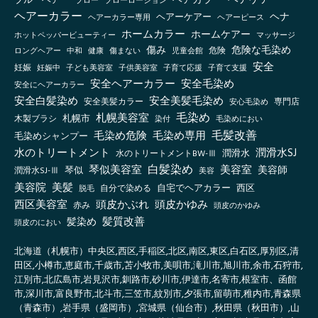
ヘアケア
ヘアカラー
ブルーヘアー
ブロー
ブローローション
ヘアーカラー
ヘナ
ヘアーケアー
ヘアーカラー専用
ヘアーピース
ホームカラー
ホームケアー
ホットペッパービューティー
マッサージ
傷み
危険な毛染め
ロングヘアー
健康
傷まない
児童会館
危険
中和
安全
妊娠
妊娠中
子ども美容室
子供美容室
子育て応援
子育て支援
安全ヘアーカラー
安全毛染め
安全にヘアーカラー
安全白髪染め
安全美髪毛染め
安全美髪カラー
安心毛染め
専門店
毛染め
札幌美容室
札幌市
木製ブラシ
毛染めにおい
染付
毛髪改善
毛染め危険
毛染め専用
毛染めシャンプー
水のトリートメント
潤滑水SJ
水のトリートメントBW-Ⅲ
潤滑水
白髪染め
琴似美容室
美容室
美容師
琴似
潤滑水SJ-Ⅲ
美容
美容院
美髪
自宅でヘアカラー
西区
自分で染める
脱毛
西区美容室
頭皮かぶれ
頭皮かゆみ
赤み
頭皮のかゆみ
髪質改善
髪染め
頭皮のにおい
北海道（札幌市）中央区,西区,手稲区,北区,南区,東区,白石区,厚別区,清
田区,小樽市,恵庭市,千歳市,苫小牧市,美唄市,滝川市,旭川市,余市,石狩市,
江別市,北広島市,岩見沢市,釧路市,砂川市,伊達市,名寄市,根室市、函館
市,深川市,富良野市,北斗市,三笠市,紋別市,夕張市,留萌市,稚内市,青森県
（青森市）,岩手県（盛岡市）,宮城県（仙台市）,秋田県（秋田市）,山