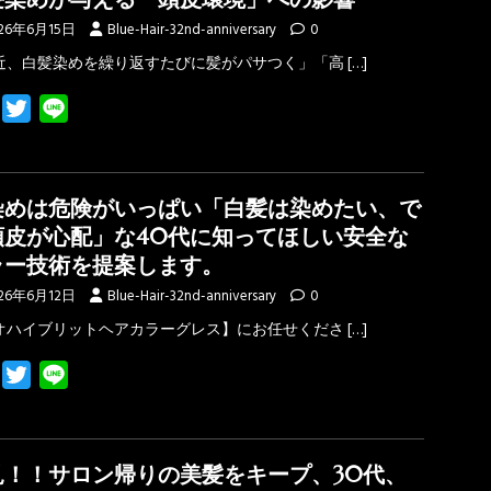
o
e
26年6月15日
Blue-Hair-32nd-anniversary
0
o
r
近、白髪染めを繰り返すたびに髪がパサつく」「高
[…]
k
F
T
L
a
w
i
c
i
n
e
t
e
染めは危険がいっぱい「白髪は染めたい、で
b
t
頭皮が心配」な40代に知ってほしい安全な
o
e
ラー技術を提案します。
o
r
26年6月12日
Blue-Hair-32nd-anniversary
0
k
オハイブリットヘアカラーグレス】にお任せくださ
[…]
F
T
L
a
w
i
c
i
n
e
t
e
見！！サロン帰りの美髪をキープ、30代、
b
t