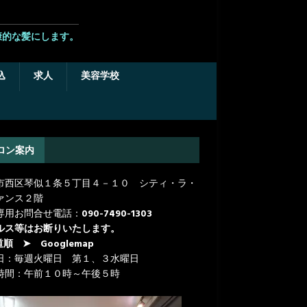
康的な髪にします。
込
求人
美容学校
ロン案内
市西区琴似１条５丁目４－１０ シティ・ラ・
ァンス２階
専用お問合せ電話：
090-7490-1303
ルス等はお断りいたします。
道順
➤ Googlemap
日：毎週火曜日 第１、３水曜日
時間：午前１０時～午後５時