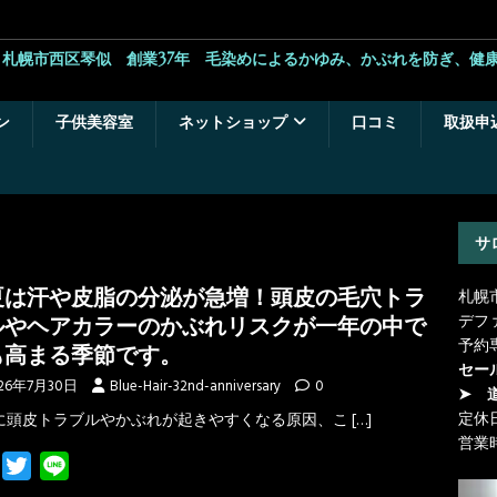
札幌市西区琴似 創業37年 毛染めによるかゆみ、かぶれを防ぎ、健
ン
子供美容室
ネットショップ
口コミ
取扱申
サ
は汗や皮脂の分泌が急増！頭皮の毛穴トラ
札幌
デフ
ルやヘアカラーのかぶれリスクが一年の中で
予約
も高まる季節です。
セー
26年7月30日
Blue-Hair-32nd-anniversary
0
➤ 
定休
に頭皮トラブルやかぶれが起きやすくなる原因、こ
[…]
営業
F
T
L
a
w
i