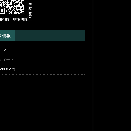
タ情報
イン
フィード
ress.org