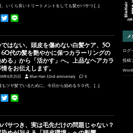
近、いくら良いトリートメントをしても髪がパサつ
[…]
F
T
L
a
w
i
c
i
n
メ
e
t
e
齢ではない、頭皮を傷めない白髪ケア、50
b
t
ログ
、60代の髪を艶やかに保つカラーリングの
o
e
染める」から「活かす」へ。上品なヘアカラ
投稿
o
r
事情をお伝えします。
WordP
k
26年6月25日
Blue-Hair-32nd-anniversary
0
後もツヤ髪でいるために。今日から始める５０代、
[…]
F
T
L
a
w
i
c
i
n
e
t
e
のパサつき、実は毛先だけの問題じゃない？
b
t
髪染めが与える「頭皮環境」への影響