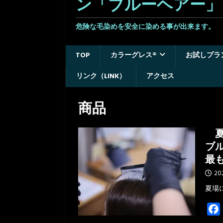
ン「ブルーヘアー」
危険な毛染めを安全に染める事が出来ます。 
TOP
カラーグレス®
お試しプラ
リンク（LINK）
アクセス
商品
夏
ブ
最
20
夏場