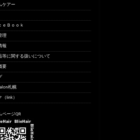
ムケアー
ｃｅＢｏｏｋ
管理
情報
品等に関する扱いについて
概要
グ
Salon札幌
（link）
ムページQR