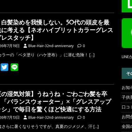
a
w
i
c
i
n
e
t
e
う白髪染めを我慢しない。50代の頭皮を最
b
t
先に考える【ネオハイブリットカラーグレス
o
e
グレスタッチ】
o
r
26年7月19日
Blue-Hair-32nd-anniversary
0
k
カラーの「ベタ塗り（ハケ塗布）」に潜む危険！
[…]
LI
F
T
L
そ
a
w
i
c
i
n
お知
e
t
e
夏の湿気対策】うねうね・ごわごわ髪を卒
b
t
子供
！「バランスウォーター」×「グレスアップ
o
e
口コ
ラシ」で毎日を驚くほど快適にする方法
o
r
お問
26年7月13日
Blue-Hair-32nd-anniversary
0
k
はさらに暑くなりそうですが、真夏のジメジメ、汗
[…]
全国