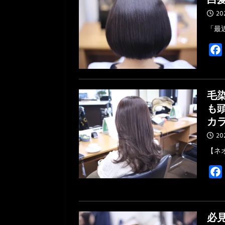
20
「最
毛
も
カ
20
【ネ
必