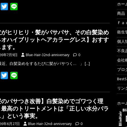
ホー
F
T
L
a
w
i
商品
c
i
n
Ｆａ
e
t
e
皮がヒリヒリ・髪がパサパサ、その白髪染め
衛生
b
t
ネオハイブリットヘアカラーグレス】おすす
個人
o
e
します。
o
r
不良
26年7月9日
Blue-Hair-32nd-anniversary
0
k
会社
最近、白髪染めをするたびに髪がパサつく… 」
[…]
ブロ
F
T
L
Best
a
w
i
リンク
c
i
n
e
t
e
髪のパサつき改善】白髪染めでゴワつく理
ホー
b
t
。最高のトリートメントは「正しい水分バラ
o
e
ス」という事実。
o
r
26年6月27日
Blue-Hair-32nd-anniversary
0
k