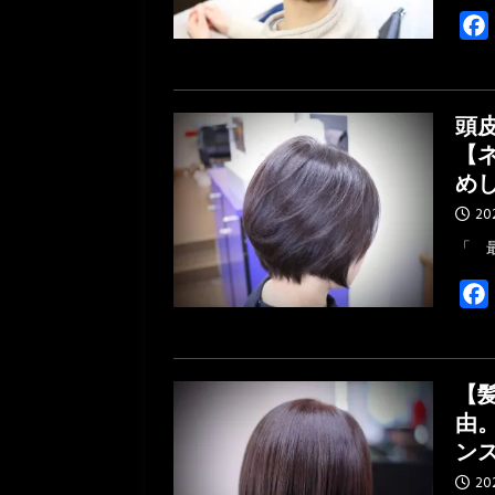
頭
【
め
20
「 
【
由
ン
20