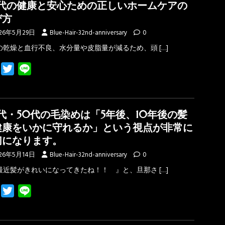
0代の健康と安心ための正しいホームケアの
o
e
び方
o
r
26年5月29日
Blue-Hair-32nd-anniversary
0
k
の乾燥と血行不良、水分量や皮脂量が減るため、頭
[…]
F
T
L
a
w
i
c
i
n
e
t
e
代・50代の毛染めは「5年後、10年後の髪
b
t
健康をいかに守れるか」という視点が非常に
o
e
切になります。
o
r
26年5月14日
Blue-Hair-32nd-anniversary
0
k
最近髪がきれいになってきたね！！ 』と、旦那さ
[…]
F
T
L
a
w
i
c
i
n