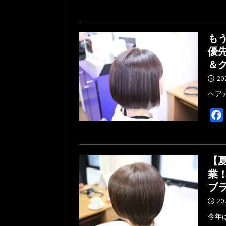
も
優
＆
20
ヘア
【
業
ブ
20
今年