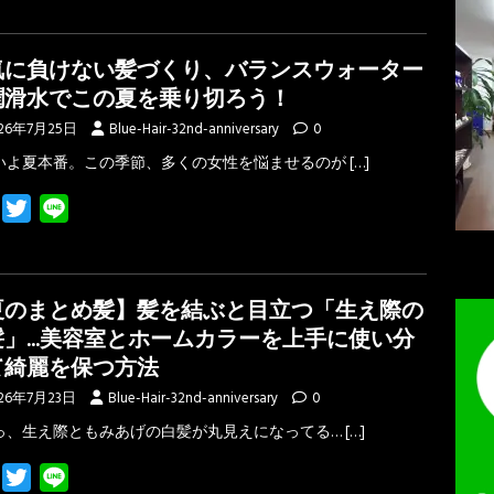
c
i
n
e
t
e
気に負けない髪づくり、バランスウォーター
b
t
潤滑水でこの夏を乗り切ろう！
o
e
26年7月25日
Blue-Hair-32nd-anniversary
0
o
r
いよ夏本番。この季節、多くの女性を悩ませるのが
[…]
k
F
T
L
a
w
i
c
i
n
e
t
e
夏のまとめ髪】髪を結ぶと目立つ「生え際の
b
t
髪」…美容室とホームカラーを上手に使い分
o
e
て綺麗を保つ方法
o
r
26年7月23日
Blue-Hair-32nd-anniversary
0
k
っ、生え際ともみあげの白髪が丸見えになってる…
[…]
F
T
L