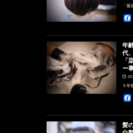
「最
年
代
「
ー
20
５年
髪
白