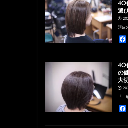
4
選
20
頭皮
40
の
大
20
『 