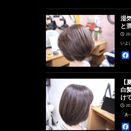
湿
と
20
いよ
【
白
け
20
「あ