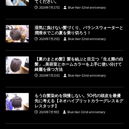
てください。
2026年7月27日
Blue-Hair-32nd-anniversary
湿気に負けない髪づくり、バランスウォーターと
潤滑水でこの夏を乗り切ろう！
2026年7月25日
Blue-Hair-32nd-anniversary
【夏のまとめ髪】髪を結ぶと目立つ「生え際の白
髪」…美容室とホームカラーを上手に使い分けて
綺麗を保つ方法
2026年7月23日
Blue-Hair-32nd-anniversary
もう白髪染めを我慢しない。50代の頭皮を最優
先に考える【ネオハイブリットカラーグレス＆グ
レスタッチ】
2026年7月19日
Blue-Hair-32nd-anniversary