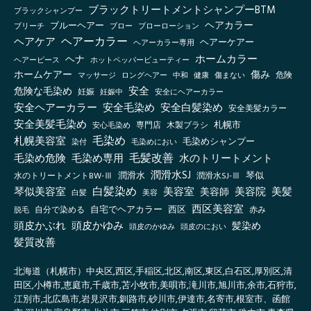
ブラックトリートメントシャンプーBTM
ブラックシャンプー
ヘアカラー
ブルーヘアー
ブリーチ
ブロー
ブローローション
ヘアーカラー
ヘアケア
ヘアーケアー
ヘアーカラー専用
ホームカラー
ヘナ
ヘアーピース
ホットペッパービューティー
傷み
ホームケアー
マッサージ
ロングヘアー
健康
傷まない
危険
中和
安全
危険な毛染め
妊娠
妊娠中
安全にヘアーカラー
安全ヘアーカラー
安全毛染め
安全白髪染め
安全美髪カラー
安全美髪毛染め
札幌市
木製ブラシ
安心毛染め
専門店
毛染め
札幌美容室
毛染めシャンプー
毛染めにおい
染付
毛髪改善
毛染め危険
毛染め専用
水のトリートメント
潤滑水SJ
琴似
水のトリートメントBW-Ⅲ
潤滑水
潤滑水SJ-Ⅲ
白髪染め
琴似美容室
美容室
美容院
美容師
美髪
白髪
美容
西区美容室
自宅でヘアカラー
西区
自分で染める
赤み
脱毛
頭皮かぶれ
頭皮かゆみ
髪染め
頭皮のかゆみ
頭皮のにおい
髪質改善
北海道（札幌市）中央区,西区,手稲区,北区,南区,東区,白石区,厚別区,清
田区,小樽市,恵庭市,千歳市,苫小牧市,美唄市,滝川市,旭川市,余市,石狩市,
江別市,北広島市,岩見沢市,釧路市,砂川市,伊達市,名寄市,根室市、函館