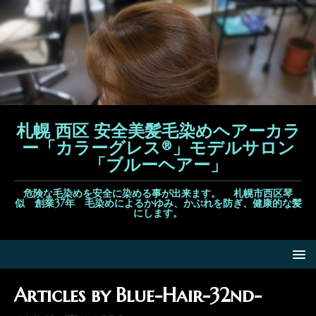
札幌 西区 安全美髪毛染めヘアーカラ
ー「カラーグレス®」モデルサロン
「ブルーヘアー」
危険な毛染めを安全に染める事が出来ます。 札幌市西区琴
似 創業37年 毛染めによるかゆみ、かぶれを防ぎ、健康的な髪
にします。
Articles by
Blue-Hair-32nd-