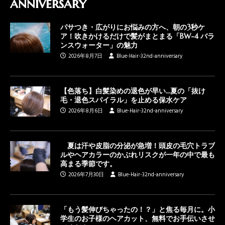
anniversary
パサつき・広がりにお悩みの方へ、朝の3秒ケ
ア！吹きかけるだけで髪がまとまる「BW-4 バラ
ンスウォーター」の魅力
2026年8月7日
Blue-Hair-32nd-anniversary
【色落ち】白髪染めの退色が早い…夏の「抜け
毛・退色スパイラル」を止める保水ケア
2026年8月6日
Blue-Hair-32nd-anniversary
夏は汗や皮脂の分泌が急増！頭皮の毛穴トラブ
ルやヘアカラーのかぶれリスクが一年の中で最も
高まる季節です。
2026年7月30日
Blue-Hair-32nd-anniversary
「もう髪伸びちゃったの！？」と焦る毎月に。小
学生のお子様のヘアカット、無料でお手伝いさせ