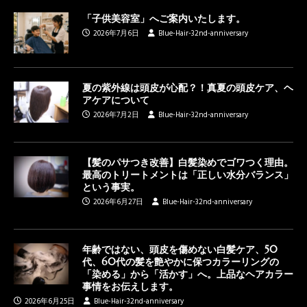
「子供美容室」へご案内いたします。
2026年7月6日
Blue-Hair-32nd-anniversary
夏の紫外線は頭皮が心配？！真夏の頭皮ケア、ヘ
アケアについて
2026年7月2日
Blue-Hair-32nd-anniversary
【髪のパサつき改善】白髪染めでゴワつく理由。
最高のトリートメントは「正しい水分バランス」
という事実。
2026年6月27日
Blue-Hair-32nd-anniversary
年齢ではない、頭皮を傷めない白髪ケア、50
代、60代の髪を艶やかに保つカラーリングの
「染める」から「活かす」へ。上品なヘアカラー
事情をお伝えします。
2026年6月25日
Blue-Hair-32nd-anniversary