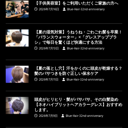
【子供美容室】をご利用いただくご家族の方へ
2026年7月16日
Blue-Hair-32nd-anniversary
【夏の湿気対策】うねうね・ごわごわ髪を卒業！
「バランスウォーター」×「グレスアップブラ
シ」で毎日を驚くほど快適にする方法
2026年7月13日
Blue-Hair-32nd-anniversary
【夏の落とし穴】汗をかくのに頭皮が乾燥する？
髪のパサつきを防ぐ正しい保水ケア
2026年7月11日
Blue-Hair-32nd-anniversary
頭皮がヒリヒリ・髪がパサパサ、その白髪染め
【ネオハイブリットヘアカラーグレス】おすすめ
します。
2026年7月9日
Blue-Hair-32nd-anniversary