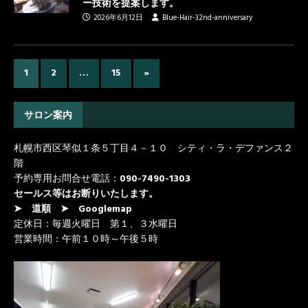
ー技術を提案します。
2026年6月12日
Blue-Hair-32nd-anniversary
1
2
…
15
»
サロン案内
札幌市西区琴似１条５丁目４－１０ シティ・ラ・デファンス２
階
予約専用お問合せ電話：
090-7490-1303
セールス等はお断りいたします。
➤ 道順
➤ Googlemap
定休日：毎週火曜日 第１、３水曜日
営業時間：午前１０時～午後５時