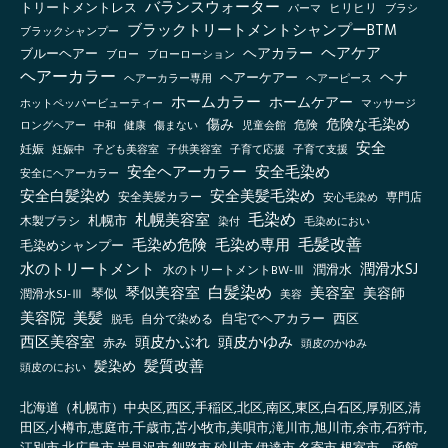
バランスウォーター
トリートメントレス
ヒリヒリ
パーマ
ブラシ
ブラックトリートメントシャンプーBTM
ブラックシャンプー
ヘアケア
ヘアカラー
ブルーヘアー
ブロー
ブローローション
ヘアーカラー
ヘナ
ヘアーケアー
ヘアーカラー専用
ヘアーピース
ホームカラー
ホームケアー
ホットペッパービューティー
マッサージ
傷み
危険な毛染め
ロングヘアー
健康
傷まない
児童会館
危険
中和
安全
妊娠
妊娠中
子ども美容室
子供美容室
子育て応援
子育て支援
安全ヘアーカラー
安全毛染め
安全にヘアーカラー
安全白髪染め
安全美髪毛染め
安全美髪カラー
安心毛染め
専門店
毛染め
札幌美容室
札幌市
木製ブラシ
毛染めにおい
染付
毛髪改善
毛染め危険
毛染め専用
毛染めシャンプー
水のトリートメント
潤滑水SJ
水のトリートメントBW-Ⅲ
潤滑水
白髪染め
琴似美容室
美容室
美容師
琴似
潤滑水SJ-Ⅲ
美容
美容院
美髪
自宅でヘアカラー
西区
自分で染める
脱毛
西区美容室
頭皮かぶれ
頭皮かゆみ
赤み
頭皮のかゆみ
髪質改善
髪染め
頭皮のにおい
北海道（札幌市）中央区,西区,手稲区,北区,南区,東区,白石区,厚別区,清
田区,小樽市,恵庭市,千歳市,苫小牧市,美唄市,滝川市,旭川市,余市,石狩市,