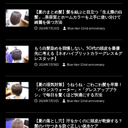
【夏のまとめ髪】髪を結ぶと目立つ「生え際の白
髪」…美容室とホームカラーを上手に使い分けて
綺麗を保つ方法
2026年7月23日
Blue-Hair-32nd-anniversary
もう白髪染めを我慢しない。50代の頭皮を最優
先に考える【ネオハイブリットカラーグレス＆グ
レスタッチ】
2026年7月19日
Blue-Hair-32nd-anniversary
【夏の湿気対策】うねうね・ごわごわ髪を卒業！
「バランスウォーター」×「グレスアップブラ
シ」で毎日を驚くほど快適にする方法
2026年7月13日
Blue-Hair-32nd-anniversary
【夏の落とし穴】汗をかくのに頭皮が乾燥する？
髪のパサつきを防ぐ正しい保水ケア