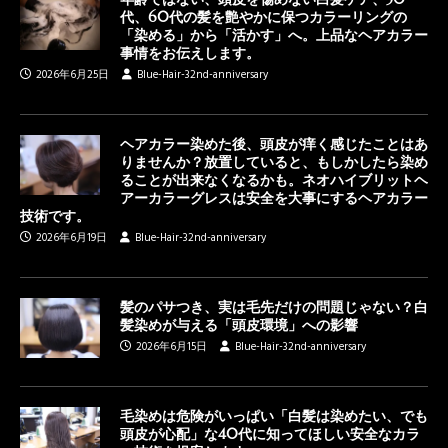
代、60代の髪を艶やかに保つカラーリングの
「染める」から「活かす」へ。上品なヘアカラー
事情をお伝えします。
2026年6月25日
Blue-Hair-32nd-anniversary
ヘアカラー染めた後、頭皮が痒く感じたことはあ
りませんか？放置していると、もしかしたら染め
ることが出来なくなるかも。ネオハイブリットヘ
アーカラーグレスは安全を大事にするヘアカラー
技術です。
2026年6月19日
Blue-Hair-32nd-anniversary
髪のパサつき、実は毛先だけの問題じゃない？白
髪染めが与える「頭皮環境」への影響
2026年6月15日
Blue-Hair-32nd-anniversary
毛染めは危険がいっぱい「白髪は染めたい、でも
頭皮が心配」な40代に知ってほしい安全なカラ