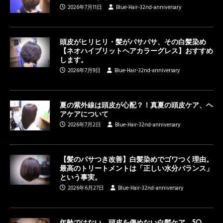
2026年7月11日
Blue-Hair-32nd-anniversary
頭皮がヒリヒリ・髪がパサパサ、その白髪染め
【ネオハイブリットヘアカラーグレス】おすすめ
します。
2026年7月9日
Blue-Hair-32nd-anniversary
夏の紫外線は頭皮が心配？！真夏の頭皮ケア、ヘ
アケアについて
2026年7月2日
Blue-Hair-32nd-anniversary
【髪のパサつき改善】白髪染めでゴワつく理由。
最高のトリートメントは「正しい水分バランス」
という事実。
2026年6月27日
Blue-Hair-32nd-anniversary
年齢ではない、頭皮を傷めない白髪ケア、50