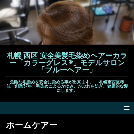
札幌 西区 安全美髪毛染めヘアーカラ
ー「カラーグレス®」モデルサロン
「ブルーヘアー」
危険な毛染めを安全に染める事が出来ます。 札幌市西区琴
似 創業37年 毛染めによるかゆみ、かぶれを防ぎ、健康的な髪
にします。
ホームケアー