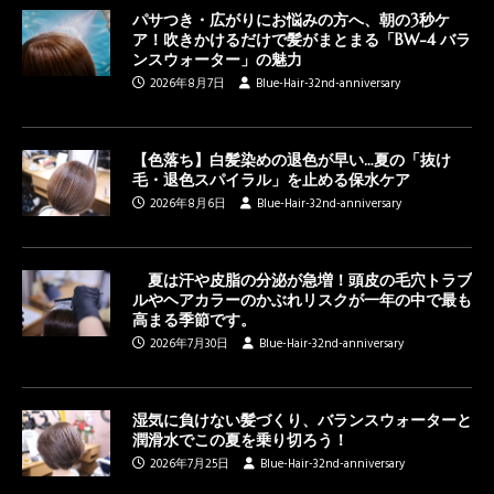
パサつき・広がりにお悩みの方へ、朝の3秒ケ
ア！吹きかけるだけで髪がまとまる「BW-4 バラ
ンスウォーター」の魅力
2026年8月7日
Blue-Hair-32nd-anniversary
【色落ち】白髪染めの退色が早い…夏の「抜け
毛・退色スパイラル」を止める保水ケア
2026年8月6日
Blue-Hair-32nd-anniversary
夏は汗や皮脂の分泌が急増！頭皮の毛穴トラブ
ルやヘアカラーのかぶれリスクが一年の中で最も
高まる季節です。
2026年7月30日
Blue-Hair-32nd-anniversary
湿気に負けない髪づくり、バランスウォーターと
潤滑水でこの夏を乗り切ろう！
2026年7月25日
Blue-Hair-32nd-anniversary