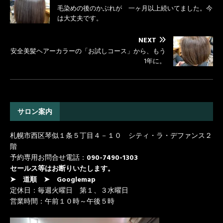
c
i
n
毛染めの後のかぶれが 一ヶ月以上続いてました。今
e
t
e
は大丈夫です。
b
t
o
e
NEXT
o
r
安全美髪ヘアーカラーの「お試しコース」から、もう
1年に。
k
サロン案内
札幌市西区琴似１条５丁目４－１０ シティ・ラ・デファンス２
階
予約専用お問合せ電話：
090-7490-1303
セールス等はお断りいたします。
➤ 道順
➤ Googlemap
定休日：毎週火曜日 第１、３水曜日
営業時間：午前１０時～午後５時