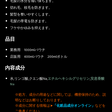
毛髪の水分を補い保ちます。
切れ毛、枝毛を防ぎます。
髪型を整いやすくします。
毛髪の帯電を防ぎます。
フケやかゆみを抑えます。
品目
業務用 1000mlパウチ
店販用 400mlパウチ
200mlボトル
内容成分
水,リンゴ酸,クエン酸Na,
エチルヘキシルグリセリン
,
安息香酸
Na
※処方、成分の用途などに関しては、機密保持のため、説
明などはお断りしております。
※成分に関する情報は➤
「化粧品成分オンライン」
などを
ご参考ください。