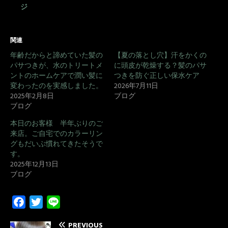
ジ
関連
年齢だからと諦めていた髪の
【夏の落とし穴】汗をかくの
パサつきが、水のトリートメ
に頭皮が乾燥する？髪のパサ
ントのホームケアで潤い髪に
つきを防ぐ正しい保水ケア
変わったのを実感しました。
2026年7月11日
2025年2月8日
ブログ
ブログ
本日のお客様 半年ぶりのご
来店。ご自宅でのカラーリン
グもだいぶ慣れてきたそうで
す。
2025年12月13日
ブログ
F
T
L
a
w
i
PREVIOUS