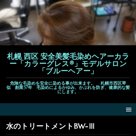
札幌 西区 安全美髪毛染めヘアーカラ
ー「カラーグレス®」モデルサロン
「ブルーヘアー」
危険な毛染めを安全に染める事が出来ます。 札幌市西区琴
似 創業37年 毛染めによるかゆみ、かぶれを防ぎ、健康的な髪
にします。
水のトリートメントBW-Ⅲ