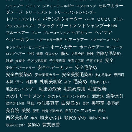
セルフカラー
シャンプー
ジアミン
ジアミンアレルギー
スタイリング
ダメージ
トリートメント
トリートメントシャンプー
バランスウォーター
トリートメントレス
ヒリヒリ
パーマ
ブラシ
ブラックトリートメントシャンプーBTM
ブラックシャンプー
ヘアケア
ヘアカラー
ブルーヘアー
ブロー
ブローローション
ヘアーカラー
ヘナ
ヘアーケアー
ヘアーカラー専用
ヘアーピース
ホームカラー
ホームケアー
ホットペッパービューティー
マッサージ
傷み
危険な毛染め
ロングヘアー
健康
傷まない
児童会館
危険
中和
安全
妊娠
妊娠中
子ども美容室
子供美容室
子育て応援
子育て支援
安全ヘアーカラー
安全毛染め
安全にヘアーカラー
安全白髪染め
安全美髪毛染め
安全美髪カラー
安心毛染め
専門店
毛染め
札幌美容室
札幌市
木製ブラシ
毛染めにおい
染付
毛髪改善
毛染め危険
毛染め専用
毛染めシャンプー
水のトリートメント
潤滑水SJ
水のトリートメントBW-Ⅲ
潤滑水
白髪染め
琴似美容室
美容室
美容師
琴似
潤滑水SJ-Ⅲ
美容
美容院
美髪
自宅でヘアカラー
西区
自分で染める
脱毛
西区美容室
頭皮かぶれ
頭皮かゆみ
赤み
頭皮のかゆみ
髪質改善
髪染め
頭皮のにおい