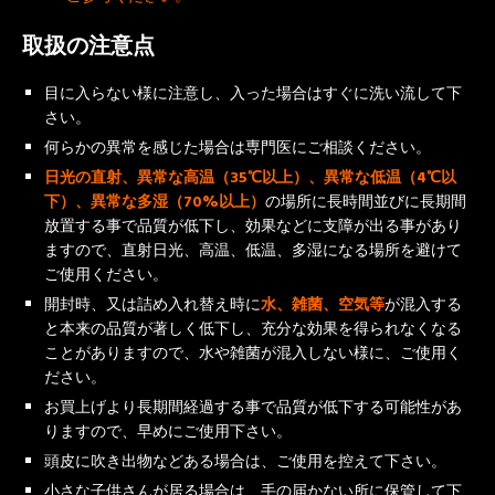
取扱の注意点
目に入らない様に注意し、入った場合はすぐに洗い流して下
さい。
何らかの異常を感じた場合は専門医にご相談ください。
日光の直射、異常な高温（35℃以上）、異常な低温（4℃以
下）、異常な多湿（70%以上）
の場所に長時間並びに長期間
放置する事で品質が低下し、効果などに支障が出る事があり
ますので、直射日光、高温、低温、多湿になる場所を避けて
ご使用ください。
開封時、又は詰め入れ替え時に
水、雑菌、空気等
が混入する
と本来の品質が著しく低下し、充分な効果を得られなくなる
ことがありますので、水や雑菌が混入しない様に、ご使用く
ださい。
お買上げより長期間経過する事で品質が低下する可能性があ
りますので、早めにご使用下さい。
頭皮に吹き出物などある場合は、ご使用を控えて下さい。
小さな子供さんが居る場合は、手の届かない所に保管して下