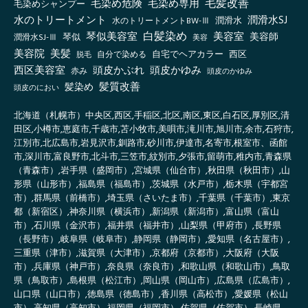
毛髪改善
毛染め危険
毛染め専用
毛染めシャンプー
水のトリートメント
潤滑水SJ
水のトリートメントBW-Ⅲ
潤滑水
白髪染め
琴似美容室
美容室
美容師
琴似
潤滑水SJ-Ⅲ
美容
美容院
美髪
自宅でヘアカラー
西区
自分で染める
脱毛
西区美容室
頭皮かぶれ
頭皮かゆみ
赤み
頭皮のかゆみ
髪質改善
髪染め
頭皮のにおい
北海道（札幌市）中央区,西区,手稲区,北区,南区,東区,白石区,厚別区,清
田区,小樽市,恵庭市,千歳市,苫小牧市,美唄市,滝川市,旭川市,余市,石狩市,
江別市,北広島市,岩見沢市,釧路市,砂川市,伊達市,名寄市,根室市、函館
市,深川市,富良野市,北斗市,三笠市,紋別市,夕張市,留萌市,稚内市,青森県
（青森市）,岩手県（盛岡市）,宮城県（仙台市）,秋田県（秋田市）,山
形県（山形市）,福島県（福島市）,茨城県（水戸市）,栃木県（宇都宮
市）,群馬県（前橋市）,埼玉県（さいたま市）,千葉県（千葉市）,東京
都（新宿区）,神奈川県（横浜市）,新潟県（新潟市）,富山県（富山
市）,石川県（金沢市）,福井県（福井市）,山梨県（甲府市）,長野県
（長野市）,岐阜県（岐阜市）,静岡県（静岡市）,愛知県（名古屋市）,
三重県（津市）,滋賀県（大津市）,京都府（京都市）,大阪府（大阪
市）,兵庫県（神戸市）,奈良県（奈良市）,和歌山県（和歌山市）,鳥取
県（鳥取市）,島根県（松江市）,岡山県（岡山市）,広島県（広島市）,
山口県（山口市）,徳島県（徳島市）,香川県（高松市）,愛媛県（松山