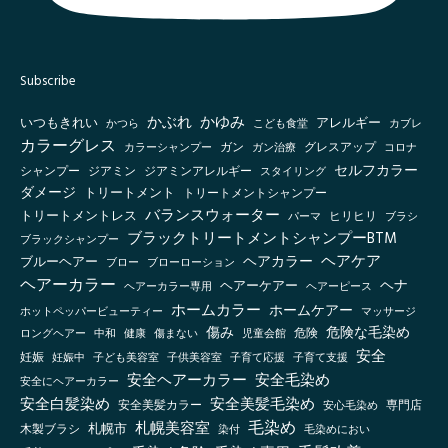
Subscribe
かぶれ
かゆみ
いつもきれい
アレルギー
かつら
こども食堂
カブレ
カラーグレス
グレスアップ
カラーシャンプー
ガン
ガン治療
コロナ
セルフカラー
シャンプー
ジアミン
ジアミンアレルギー
スタイリング
ダメージ
トリートメント
トリートメントシャンプー
バランスウォーター
トリートメントレス
ヒリヒリ
パーマ
ブラシ
ブラックトリートメントシャンプーBTM
ブラックシャンプー
ヘアケア
ヘアカラー
ブルーヘアー
ブロー
ブローローション
ヘアーカラー
ヘナ
ヘアーケアー
ヘアーカラー専用
ヘアーピース
ホームカラー
ホームケアー
ホットペッパービューティー
マッサージ
傷み
危険な毛染め
ロングヘアー
健康
傷まない
児童会館
危険
中和
安全
妊娠
妊娠中
子ども美容室
子供美容室
子育て応援
子育て支援
安全ヘアーカラー
安全毛染め
安全にヘアーカラー
安全白髪染め
安全美髪毛染め
安全美髪カラー
安心毛染め
専門店
毛染め
札幌美容室
札幌市
木製ブラシ
毛染めにおい
染付