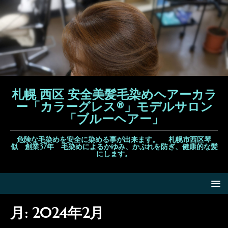
札幌 西区 安全美髪毛染めヘアーカラ
ー「カラーグレス®」モデルサロン
「ブルーヘアー」
危険な毛染めを安全に染める事が出来ます。 札幌市西区琴
似 創業37年 毛染めによるかゆみ、かぶれを防ぎ、健康的な髪
にします。
月:
2024年2月