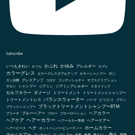
Subscribe
かぶれ
かゆみ
いつもきれい
アレルギー
かつら
カブレ
カラーグレス
カラーシャンプー
ガン
カラーグレスダブルアップ
グレスアップ
ガン治療
コロナ
コンディショナー
サブスクリプション
シャンプー
ジアミン
ジアミンアレルギー
スタイリング
サロン
セルフカラー
ダメージ
トリートメント
トリートメントシャンプー
バランスウォーター
トリートメントレス
ヒリヒリ
パーマ
ブラシ
ブラックトリートメントシャンプーBTM
ブラックシャンプー
ヘアカラー
ブルーヘアー
ブリーチ
ブロー
ブローローション
ヘアーカラー
ヘアケア
ヘアーケアー
ヘアーカラー専用
ホームカラー
ヘナ
ヘアーピース
ホットペッパービューティー
傷み
ホームケアー
マッサージ
ロングヘアー
健康
傷まない
危険