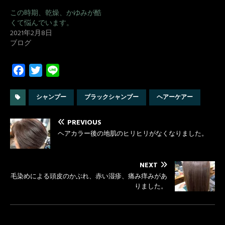
この時期、乾燥、かゆみが酷
くて悩んでいます。
2021年2月8日
ブログ
F
T
L
a
w
i
c
i
n
シャンプー
ブラックシャンプー
ヘアーケアー
e
t
e
b
t
PREVIOUS
ヘアカラー後の地肌のヒリヒリがなくなりました。
o
e
o
r
k
NEXT
毛染めによる頭皮のかぶれ、赤い湿疹、痛み痒みがあ
りました。