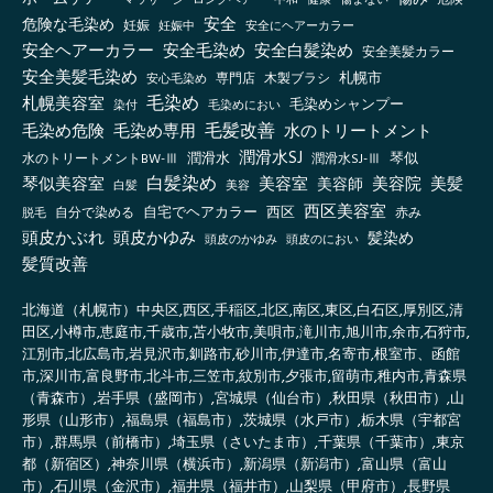
中和
安全
危険な毛染め
妊娠
妊娠中
安全にヘアーカラー
安全ヘアーカラー
安全毛染め
安全白髪染め
安全美髪カラー
安全美髪毛染め
札幌市
木製ブラシ
安心毛染め
専門店
毛染め
札幌美容室
毛染めシャンプー
毛染めにおい
染付
毛髪改善
毛染め危険
毛染め専用
水のトリートメント
潤滑水SJ
琴似
水のトリートメントBW-Ⅲ
潤滑水
潤滑水SJ-Ⅲ
白髪染め
琴似美容室
美容室
美容院
美容師
美髪
白髪
美容
西区美容室
自宅でヘアカラー
西区
自分で染める
赤み
脱毛
頭皮かぶれ
頭皮かゆみ
髪染め
頭皮のかゆみ
頭皮のにおい
髪質改善
北海道（札幌市）中央区,西区,手稲区,北区,南区,東区,白石区,厚別区,清
田区,小樽市,恵庭市,千歳市,苫小牧市,美唄市,滝川市,旭川市,余市,石狩市,
江別市,北広島市,岩見沢市,釧路市,砂川市,伊達市,名寄市,根室市、函館
市,深川市,富良野市,北斗市,三笠市,紋別市,夕張市,留萌市,稚内市,青森県
（青森市）,岩手県（盛岡市）,宮城県（仙台市）,秋田県（秋田市）,山
形県（山形市）,福島県（福島市）,茨城県（水戸市）,栃木県（宇都宮
市）,群馬県（前橋市）,埼玉県（さいたま市）,千葉県（千葉市）,東京
都（新宿区）,神奈川県（横浜市）,新潟県（新潟市）,富山県（富山
市）,石川県（金沢市）,福井県（福井市）,山梨県（甲府市）,長野県