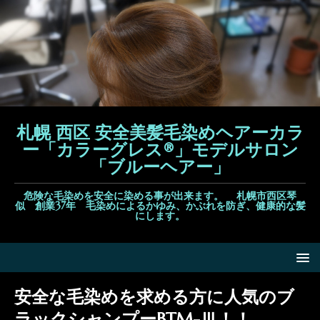
札幌 西区 安全美髪毛染めヘアーカラ
ー「カラーグレス®」モデルサロン
「ブルーヘアー」
危険な毛染めを安全に染める事が出来ます。 札幌市西区琴
似 創業37年 毛染めによるかゆみ、かぶれを防ぎ、健康的な髪
にします。
安全な毛染めを求める方に人気のブ
ラックシャンプーBTM-Ⅲ！！