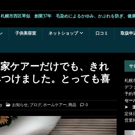
札幌市西区琴似 創業37年 毛染めによるかゆみ、かぶれを防ぎ、健
ン
子供美容室
ネットショップ
口コミ
取扱申
お家ケアーだけでも、きれ
サ
みつけました。とっても喜
札幌
デフ
予約
セー
ry
お知らせ
,
ブログ
,
ホームケアー
,
商品
0
➤ 
定休
営業