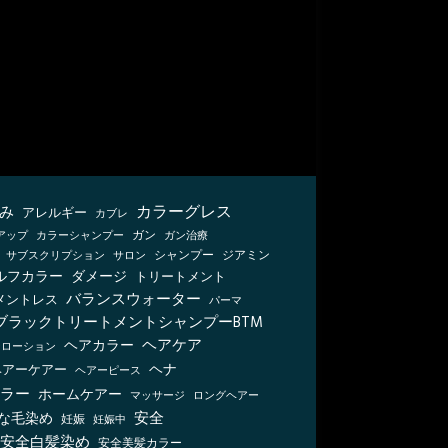
カラーグレス
み
アレルギー
カブレ
カラーシャンプー
ガン
ガン治療
アップ
シャンプー
ジアミン
サブスクリプション
サロン
ルフカラー
ダメージ
トリートメント
バランスウォーター
メントレス
パーマ
ブラックトリートメントシャンプーBTM
ヘアケア
ヘアカラー
ーローション
ヘナ
ヘアーケアー
ヘアーピース
ラー
ホームケアー
マッサージ
ロングヘアー
安全
な毛染め
妊娠
妊娠中
安全白髪染め
安全美髪カラー