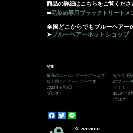
商品の詳細はこちらをご覧くださ
➡
毛染め専用ブラックトリートメン
全国どこからでもブルーヘアー
➤
ブルーヘアーネットショップ
関連
最高のホームヘアーケアーはプ
安全な毛
ロと同じヘアーケアーです
のブラック
2023年8月5日
Ⅲ！！
ブログ
2020年10
ブログ
F
T
L
a
w
i
PREVIOUS
c
i
n