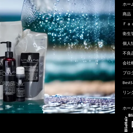
ホー
商品
Ｆａ
衛生
個人
不良
会社
ブロ
Best
リンク
ホー