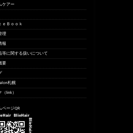
ムケアー
ｃｅＢｏｏｋ
管理
情報
品等に関する扱いについて
概要
グ
Salon札幌
（link）
ムページQR