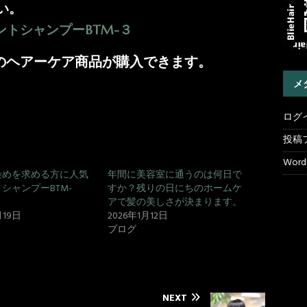
い。
トシャンプーBTM-３
のヘアーケア商品が購入できます。
メ
ログ
投稿
WordP
染めを求める方に人気
年間に美容室に通うのは何日で
シャンプーBTM-
すか？残りの日にちのホームケ
アで髪の美しさが決まります。
月19日
2026年1月12日
ブログ
NEXT