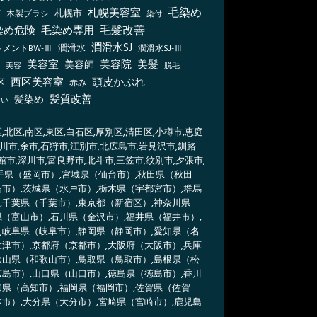
毛染め
札幌美容室
札幌市
木製ブラシ
店
染付
毛髪改善
染め危険
毛染め専用
潤滑水SJ
メントBW-Ⅲ
潤滑水
潤滑水SJ-Ⅲ
美容室
美容院
美容師
美髪
脱毛
美容
西区美容室
頭皮かぶれ
区
赤み
髪質改善
髪染め
おい
北区,南区,東区,白石区,厚別区,清田区,小樽市,恵庭
旭川市,余市,石狩市,江別市,北広島市,岩見沢市,釧路
館市,深川市,富良野市,北斗市,三笠市,紋別市,夕張市,
岩手県（盛岡市）,宮城県（仙台市）,秋田県（秋田
島市）,茨城県（水戸市）,栃木県（宇都宮市）,群馬
,千葉県（千葉市）,東京都（新宿区）,神奈川県
県（富山市）,石川県（金沢市）,福井県（福井市）,
,岐阜県（岐阜市）,静岡県（静岡市）,愛知県（名
大津市）,京都府（京都市）,大阪府（大阪市）,兵庫
歌山県（和歌山市）,鳥取県（鳥取市）,島根県（松
広島市）,山口県（山口市）,徳島県（徳島市）,香川
知県（高知市）,福岡県（福岡市）,佐賀県（佐賀
本市）,大分県（大分市）,宮崎県（宮崎市）,鹿児島