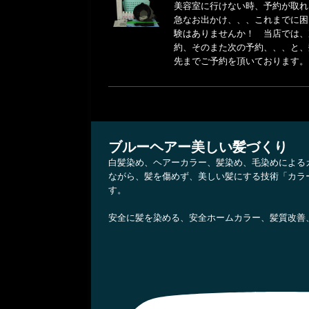
美容室に行けない時、予約が取れ
e
t
e
急なお出かけ、、、これまでに困
b
t
験はありませんか！ 当店では、
o
e
約、そのまた次の予約、、、と、
先までご予約を頂いております。
o
r
k
ブルーヘアー美しい髪づくり
白髪染め、ヘアーカラー、髪染め、毛染めによる
ながら、髪を傷めず、美しい髪にする技術「カラ
す。
安全に髪を染める、安全ホームカラー、髪質改善