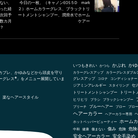
ない、
今日の一枚、（キャノンEOS５D mark
った経
２）ホームカラーグレス、ブラックトリ
次回予
ートメントシャンプー、潤滑水でホーム
数カ月
ケアー
？
かぶれ
かゆ
いつもきれい
かつら
カブレ、かゆみなどから頭皮を守り
カラーグレスアップ
カラーグレスダブル
ーグレス®」をメニュー展開していま
グレスアップ
コロナ
コンディショナー
セ
ジアミンアレルギー
スタイリング
トリートメントシャンプー
トリート
、楽なヘアースタイル
ヒリヒリ
ブラックシャンプー
ブラシ
ブルーヘアー
ブリーチ
ブロー
ブロ
ヘアーカラー
ヘアーカラー専用
ホームカ
ホットペッパービューティー
傷み
危険
健康
傷まない
危険
中和
安全ヘアーカラー
安全毛染め