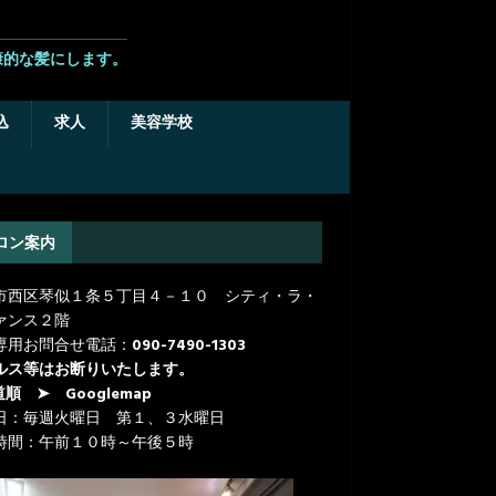
康的な髪にします。
込
求人
美容学校
ロン案内
市西区琴似１条５丁目４－１０ シティ・ラ・
ァンス２階
専用お問合せ電話：
090-7490-1303
ルス等はお断りいたします。
道順
➤ Googlemap
日：毎週火曜日 第１、３水曜日
時間：午前１０時～午後５時