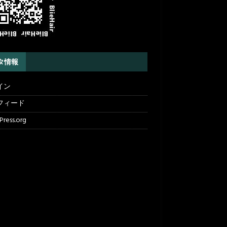
タ情報
イン
フィード
ress.org