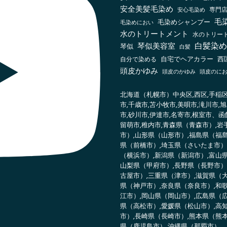
安全美髪毛染め
安心毛染め
専門
毛
毛染めシャンプー
毛染めにおい
水のトリートメント
水のトリート
白髪染め
琴似美容室
琴似
白髪
自宅でヘアカラー
西
自分で染める
頭皮かゆみ
頭皮のかゆみ
頭皮のに
北海道（札幌市）中央区,西区,手稲区,
市,千歳市,苫小牧市,美唄市,滝川市,
市,砂川市,伊達市,名寄市,根室市、函
留萌市,稚内市,青森県（青森市）,
市）,山形県（山形市）,福島県（福
県（前橋市）,埼玉県（さいたま市）
（横浜市）,新潟県（新潟市）,富山
山梨県（甲府市）,長野県（長野市）
古屋市）,三重県（津市）,滋賀県（
県（神戸市）,奈良県（奈良市）,和
江市）,岡山県（岡山市）,広島県（
県（高松市）,愛媛県（松山市）,高
市）,長崎県（長崎市）,熊本県（熊
県（鹿児島市）,沖縄県（那覇市）