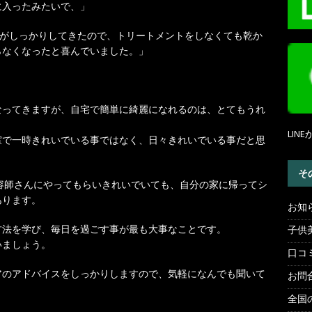
に入ったみたいで、」
髪がしっかりしてきたので、トリートメントをしなくても乾か
らなくなったと喜んでいました。」
なってきますが、自宅で簡単に綺麗になれるのは、とてもうれ
LI
室で一時きれいでいる事ではなく、日々きれいでいる事だと思
そ
美容師さんにやってもらいきれいでいても、自分の家に帰ってシ
あります。
お知
方法を学び、毎日を過ごす事が最も大事なことです。
子供
いましょう。
口コ
アのアドバイスをしっかりしますので、気軽になんでも聞いて
お問
全国