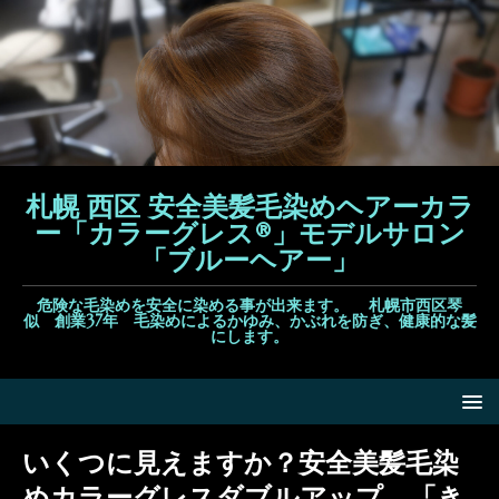
札幌 西区 安全美髪毛染めヘアーカラ
ー「カラーグレス®」モデルサロン
「ブルーヘアー」
危険な毛染めを安全に染める事が出来ます。 札幌市西区琴
似 創業37年 毛染めによるかゆみ、かぶれを防ぎ、健康的な髪
にします。
いくつに見えますか？安全美髪毛染
めカラーグレスダブルアップ、「き