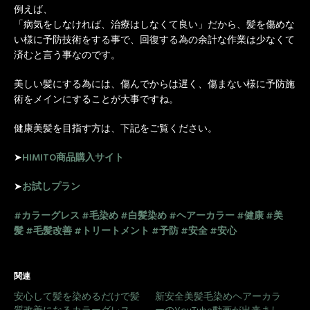
例えば、
「病気をしなければ、治療はしなくて良い」だから、髪を傷めな
い様に予防技術をする事で、回復する為の余計な作業は少なくて
済むと言う事なのです。
美しい髪にする為には、傷んでからは遅く、傷まない様に予防施
術をメインにすることが大事ですね。
健康美髪を目指す方は、下記をご覧ください。
➤
HIMITO商品購入サイト
➤
お試しプラン
#カラーグレス
#毛染め
#白髪染め
#ヘアーカラー
#健康
#美
髪
#毛髪改善
#トリートメント
#予防
#安全
#安心
関連
安心して髪を染めるだけで髪
新安全美髪毛染めヘアーカラ