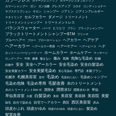
カラーグレス
カラーグレスアップ
カラーグレスダブルアップ
グレスアップ
カラーシャンプー
ガン
ガン治療
コロナ
コンディショナー
シャンプー
ジアミン
ジアミンアレルギー
サブスクリプション
サロン
セルフカラー
ダメージ
トリートメント
スタイリング
トリートメントシャンプー
トリートメントレス
バランスウォーター
ヒリヒリ
ブラックシャンプー
パーマ
ブラシ
ブラックトリートメントシャンプーBTM
ブリーチ
ヘアケア
ヘアカラー
ブルーヘアー
ブロー
ブローローション
ヘアーカラー
ヘナ
ヘアーケアー
ヘアーカラー専用
ヘアーピース
ホームカラー
ホームケアー
ホットペッパービューティー
マッサージ
傷み
危険な毛染め
ロングヘアー
健康
傷まない
危険
妊娠
中和
安全
安全ヘアーカラー
安全毛染め
安全白髪染め
妊娠中
安全美髪毛染め
安全美髪カラー
木製ブラシ
安心毛染め
専門店
毛染め
札幌美容室
札幌市
毛染めシャンプー
毛染めにおい
染付
毛髪改善
毛染め危険
毛染め専用
水のトリートメント
潤滑水SJ
琴似
水のトリートメントBW-Ⅲ
潤滑水
潤滑水SJ-Ⅲ
白髪染め
琴似美容室
美容室
美容院
美容師
美髪
白髪
美容
西区美容室
自宅でヘアカラー
西区
自分で染める
赤み
脱毛
頭皮かぶれ
頭皮かゆみ
髪染め
頭皮のかゆみ
頭皮のにおい
髪質改善