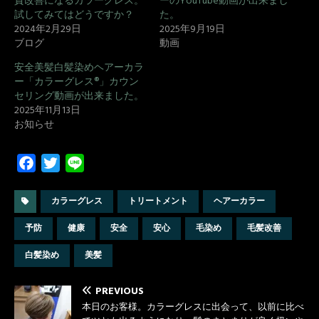
質改善になるカラーグレス。
ーのYouTube動画が出来まし
試してみてはどうですか？
た。
2024年2月29日
2025年9月19日
ブログ
動画
安全美髪白髪染めヘアーカラ
ー「カラーグレス®」カウン
セリング動画が出来ました。
2025年11月13日
お知らせ
F
T
L
a
w
i
c
i
n
カラーグレス
トリートメント
ヘアーカラー
e
t
e
予防
健康
安全
安心
毛染め
毛髪改善
b
t
o
e
白髪染め
美髪
o
r
k
PREVIOUS
本日のお客様。カラーグレスに出会って、以前に比べ