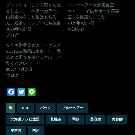
グレスウォッシュ工程をお見
ブルーヘアー未来美容室
せします。 ヘアーカラー、
NEXT 「子供サポート美容
白髪染めをした後はもちろ
室」を開設しました。
ん、通常シャンプーにも抜群
2025年9月17日
2024年9月1日
お知らせ
ブログ
安全美髪毛染めカラーグレス
YouTube動画出来ました。毛
染めに不安を感じる方は、ご
覧ください。
2025年1月21日
ブログ
F
T
L
a
w
i
c
i
n
HBC
パック
ブルーヘアー
e
t
e
北海道テレビ放送
札幌市
琴似
美容室
美容師
b
t
o
e
美容院
西区