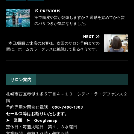
o
r
k
PREVIOUS
汗で頭皮や髪が乾燥しますか？ 運動を始めてから髪
のパサつきが気になりました。
NEXT
本日3回目ご来店のお客様。次回のサロン予約までの
間に、ホームカラーグレスに挑戦して見るそうです。
サロン案内
札幌市西区琴似１条５丁目４－１０ シティ・ラ・デファンス２
階
予約専用お問合せ電話：
090-7490-1303
セールス等はお断りいたします。
➤ 道順
➤ Googlemap
定休日：毎週火曜日 第１、３水曜日
営業時間：午前１０時～午後５時