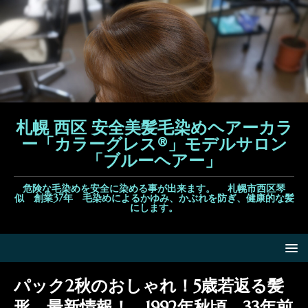
札幌 西区 安全美髪毛染めヘアーカラ
ー「カラーグレス®」モデルサロン
「ブルーヘアー」
危険な毛染めを安全に染める事が出来ます。 札幌市西区琴
似 創業37年 毛染めによるかゆみ、かぶれを防ぎ、健康的な髪
にします。
パック2秋のおしゃれ！5歳若返る髪
形 最新情報！ 1992年秋頃 33年前