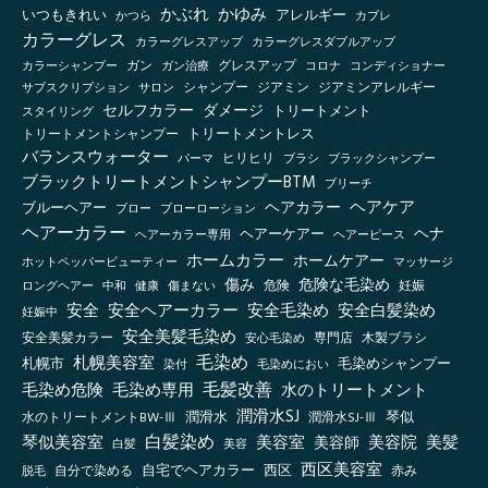
かぶれ
かゆみ
いつもきれい
アレルギー
かつら
カブレ
カラーグレス
カラーグレスアップ
カラーグレスダブルアップ
グレスアップ
カラーシャンプー
ガン
ガン治療
コロナ
コンディショナー
シャンプー
ジアミン
ジアミンアレルギー
サブスクリプション
サロン
セルフカラー
ダメージ
トリートメント
スタイリング
トリートメントシャンプー
トリートメントレス
バランスウォーター
ヒリヒリ
ブラックシャンプー
パーマ
ブラシ
ブラックトリートメントシャンプーBTM
ブリーチ
ヘアケア
ヘアカラー
ブルーヘアー
ブロー
ブローローション
ヘアーカラー
ヘナ
ヘアーケアー
ヘアーカラー専用
ヘアーピース
ホームカラー
ホームケアー
ホットペッパービューティー
マッサージ
傷み
危険な毛染め
ロングヘアー
健康
傷まない
危険
妊娠
中和
安全
安全ヘアーカラー
安全毛染め
安全白髪染め
妊娠中
安全美髪毛染め
安全美髪カラー
木製ブラシ
安心毛染め
専門店
毛染め
札幌美容室
札幌市
毛染めシャンプー
毛染めにおい
染付
毛髪改善
毛染め危険
毛染め専用
水のトリートメント
潤滑水SJ
琴似
水のトリートメントBW-Ⅲ
潤滑水
潤滑水SJ-Ⅲ
白髪染め
琴似美容室
美容室
美容院
美容師
美髪
白髪
美容
西区美容室
自宅でヘアカラー
西区
自分で染める
赤み
脱毛