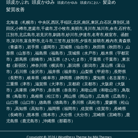
頭皮かぶれ
頭皮かゆみ
髪染め
頭皮のかゆみ
頭皮のにおい
髪質改善
北海道（札幌市）中央区,西区,手稲区,北区,南区,東区,白石区,厚別区,清
田区,小樽市,恵庭市,千歳市,苫小牧市,美唄市,滝川市,旭川市,余市,石狩市,
江別市,北広島市,岩見沢市,釧路市,砂川市,伊達市,名寄市,根室市、函館
市,深川市,富良野市,北斗市,三笠市,紋別市,夕張市,留萌市,稚内市,青森県
（青森市）,岩手県（盛岡市）,宮城県（仙台市）,秋田県（秋田市）,山
形県（山形市）,福島県（福島市）,茨城県（水戸市）,栃木県（宇都宮
市）,群馬県（前橋市）,埼玉県（さいたま市）,千葉県（千葉市）,東京
都（新宿区）,神奈川県（横浜市）,新潟県（新潟市）,富山県（富山
市）,石川県（金沢市）,福井県（福井市）,山梨県（甲府市）,長野県
（長野市）,岐阜県（岐阜市）,静岡県（静岡市）,愛知県（名古屋市）,
三重県（津市）,滋賀県（大津市）,京都府（京都市）,大阪府（大阪
市）,兵庫県（神戸市）,奈良県（奈良市）,和歌山県（和歌山市）,鳥取
県（鳥取市）,島根県（松江市）,岡山県（岡山市）,広島県（広島市）,
山口県（山口市）,徳島県（徳島市）,香川県（高松市）,愛媛県（松山
市）,高知県（高知市）,福岡県（福岡市）,佐賀県（佐賀市）,長崎県
（長崎市）,熊本県（熊本市）,大分県（大分市）,宮崎県（宮崎市）,鹿
児島県（鹿児島市）,沖縄県（那覇市）
Copyright © 2026 | WordPress Theme by
MH Themes