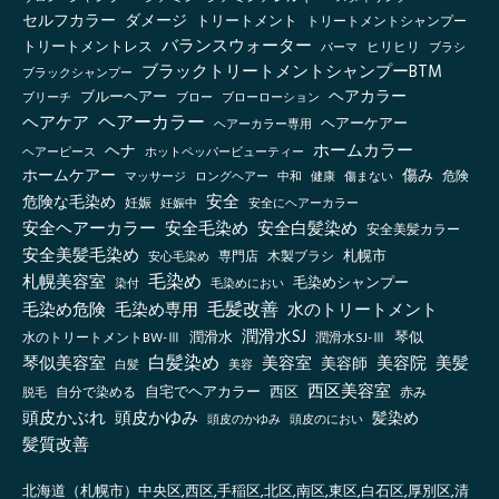
セルフカラー
ダメージ
トリートメント
トリートメントシャンプー
バランスウォーター
トリートメントレス
ヒリヒリ
パーマ
ブラシ
ブラックトリートメントシャンプーBTM
ブラックシャンプー
ヘアカラー
ブルーヘアー
ブリーチ
ブロー
ブローローション
ヘアーカラー
ヘアケア
ヘアーケアー
ヘアーカラー専用
ホームカラー
ヘナ
ヘアーピース
ホットペッパービューティー
傷み
ホームケアー
マッサージ
ロングヘアー
健康
傷まない
危険
中和
安全
危険な毛染め
妊娠
妊娠中
安全にヘアーカラー
安全ヘアーカラー
安全毛染め
安全白髪染め
安全美髪カラー
安全美髪毛染め
札幌市
木製ブラシ
安心毛染め
専門店
毛染め
札幌美容室
毛染めシャンプー
毛染めにおい
染付
毛髪改善
毛染め危険
毛染め専用
水のトリートメント
潤滑水SJ
琴似
水のトリートメントBW-Ⅲ
潤滑水
潤滑水SJ-Ⅲ
白髪染め
琴似美容室
美容室
美容院
美容師
美髪
白髪
美容
西区美容室
自宅でヘアカラー
西区
自分で染める
赤み
脱毛
頭皮かぶれ
頭皮かゆみ
髪染め
頭皮のかゆみ
頭皮のにおい
髪質改善
北海道（札幌市）中央区,西区,手稲区,北区,南区,東区,白石区,厚別区,清