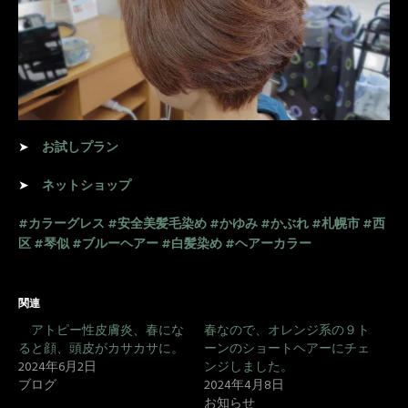
➤
お試しプラン
➤
ネットショップ
#カラーグレス
#安全美髪毛染め
#かゆみ
#かぶれ
#札幌市
#西
区
#琴似
#ブルーヘアー
#白髪染め
#ヘアーカラー
関連
アトピー性皮膚炎、春にな
春なので、オレンジ系の９ト
ると顔、頭皮がカサカサに。
ーンのショートヘアーにチェ
2024年6月2日
ンジしました。
ブログ
2024年4月8日
お知らせ