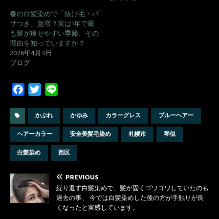
春の白髪染めで「抜け毛・パ
サつき」急増？実は1年で最
も髪が痩せやすい季節、その
理由を知っていますか？
2026年4月3日
ブログ
F
T
L
a
w
i
c
i
n
かぶれ
かゆみ
カラーグレス
ブルーヘアー
e
t
e
ヘアーカラー
安全美髪毛染め
札幌市
琴似
b
t
o
e
白髪染め
西区
o
r
k
PREVIOUS
繰り返す白髪染めで、髪が固くゴワゴワしていたのも
過去の事、 今では白髪染めした後の方が手触りが良
くなったと実感しています。