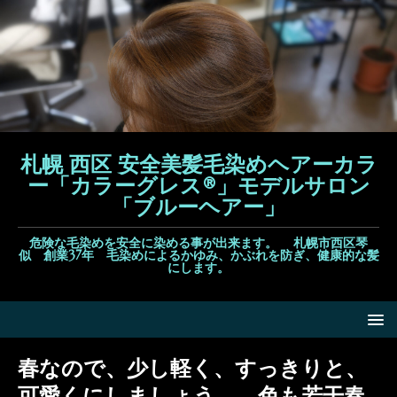
札幌 西区 安全美髪毛染めヘアーカラ
ー「カラーグレス®」モデルサロン
「ブルーヘアー」
危険な毛染めを安全に染める事が出来ます。 札幌市西区琴
似 創業37年 毛染めによるかゆみ、かぶれを防ぎ、健康的な髪
にします。
春なので、少し軽く、すっきりと、
可愛くにしましょう。 色も若干春