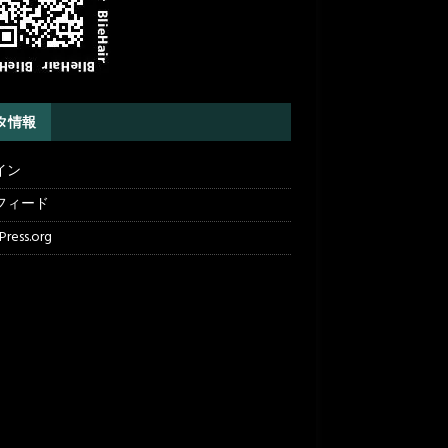
タ情報
イン
フィード
ress.org