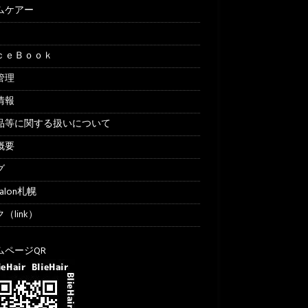
ムケアー
ｃｅＢｏｏｋ
管理
情報
品等に関する扱いについて
概要
グ
Salon札幌
（link）
ムページQR