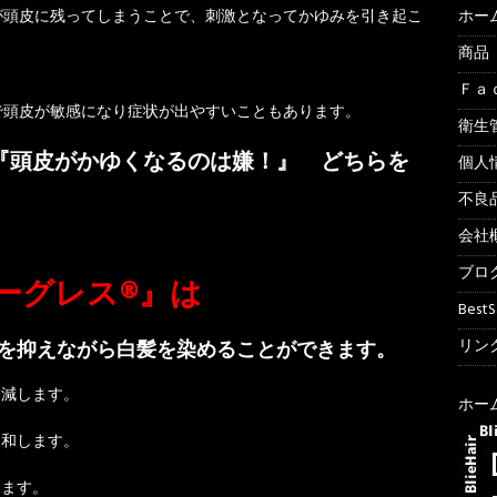
が頭皮に残ってしまうことで、刺激となってかゆみを引き起こ
ホー
商品
Ｆａ
で頭皮が敏感になり症状が出やすいこともあります。
衛生
『頭皮がかゆくなるのは嫌！』 どちらを
個人
不良
会社
ブロ
ーグレス®』は
Best
リンク
を抑えながら白髪を染めることができます。
減します。
ホー
和します。
ます。