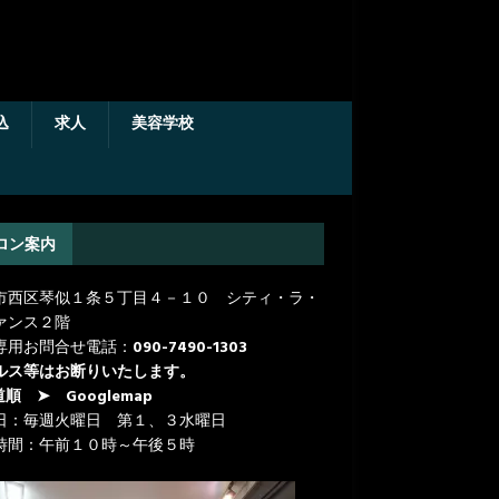
込
求人
美容学校
ロン案内
市西区琴似１条５丁目４－１０ シティ・ラ・
ァンス２階
専用お問合せ電話：
090-7490-1303
ルス等はお断りいたします。
道順
➤ Googlemap
日：毎週火曜日 第１、３水曜日
時間：午前１０時～午後５時