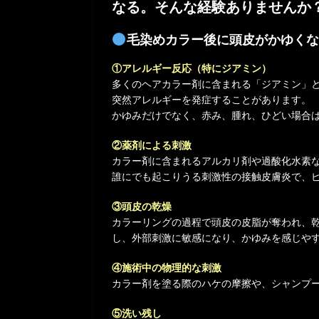
なる。そんな経験ありませんか
毛染めカラー後に頭皮がかゆくな
①アレルギー反応（特にジアミン）
多くのヘアカラー剤に含まれる「ジアミン」
突然アレルギーを発症することがあります。
かゆみだけでなく、赤み、腫れ、ひどい場合
②薬剤による刺激
カラー剤に含まれるアルカリ剤や過酸化水素
誰にでも起こりうる刺激性の接触皮膚炎で、
③頭皮の乾燥
カラーリングの過程で頭皮の皮脂が奪われ、
し、外部刺激に敏感になり、かゆみを感じや
④施術中の物理的な刺激
カラー剤を塗る際のハケの摩擦や、シャンプ
⑤洗い残し