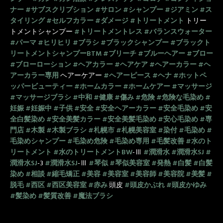
ナー
#サブスクリプション
#サロン
#シャンプー
#ジアミン
#ス
タイリング
#セルフカラー
#ダメージ
#トリートメント
トリー
トメントシャンプー
#トリートメントレス
#バランスウォーター
#パーマ
#ヒリヒリ
#ブラシ
#ブラックシャンプー
#ブラックト
リートメントシャンプーBTM
#ブリーチ
#ブルーヘアー
#ブロー
#ブローローション
#ヘアカラー
#ヘアケア
#ヘアーカラー
#ヘ
アーカラー専用
ヘアーケアー
#ヘアーピース
#ヘナ
#ホットペ
ッパービューティー
#ホームカラー
#ホームケアー
#マッサージ
#マッサージブラシ
#中和
#健康
#傷み
#危険
#危険な毛染め
#
妊娠
#妊娠中
#子供
#安全
#安全ヘアーカラー
#安全毛染め
#安
全白髪染め
#安全美髪カラー
#安全美髪毛染め
#安心毛染め
#専
門店
#木製
#木製ブラシ
#札幌市
#札幌美容室
#染付
#毛染め
#
毛染めシャンプー
#毛染め危険
#毛染め専用
#毛髪改善
#水のト
リートメント
#水のトリートメントBW
-Ⅲ
#潤滑水
#潤滑水SJ
#
潤滑水SJ
-3
#潤滑水SJ
-Ⅲ
#琴似
#琴似美容室
#発熱
#白髪
#白髪
染め
#相談
#縮毛矯正
#美容
#美容室
#美容師
#美容院
#美髪
#
脱毛
#西区
#西区美容室
#赤み
頭皮
#頭皮かぶれ
#頭皮かゆみ
#髪染め
#髪質改善
#魔法ブラシ