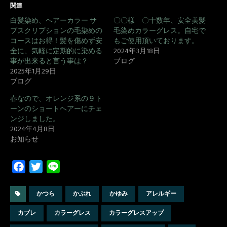
関連
白髪染め、ヘアーカラー サ
〇〇様 〇十数年、安全美髪
ブスクリプションの毛染めの
毛染めカラーグレス。自宅で
コースはお得！髪を傷めず安
もご使用頂いております。
全に、気軽に定期的に染める
2024年3月18日
事が出来ると言う事は？
ブログ
2025年1月29日
ブログ
春なので、オレンジ系の９ト
ーンのショートヘアーにチェ
ンジしました。
2024年4月8日
お知らせ
F
T
L
a
w
i
c
i
n
かつら
かぶれ
かゆみ
アレルギー
e
t
e
カブレ
カラーグレス
カラーグレスアップ
b
t