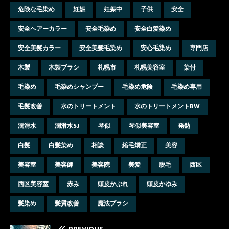
危険な毛染め
妊娠
妊娠中
子供
安全
安全ヘアーカラー
安全毛染め
安全白髪染め
安全美髪カラー
安全美髪毛染め
安心毛染め
専門店
木製
木製ブラシ
札幌市
札幌美容室
染付
毛染め
毛染めシャンプー
毛染め危険
毛染め専用
毛髪改善
水のトリートメント
水のトリートメントBW
潤滑水
潤滑水SJ
琴似
琴似美容室
発熱
白髪
白髪染め
相談
縮毛矯正
美容
美容室
美容師
美容院
美髪
脱毛
西区
西区美容室
赤み
頭皮かぶれ
頭皮かゆみ
髪染め
髪質改善
魔法ブラシ