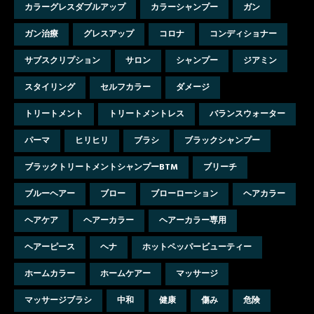
o
e
カラーグレスダブルアップ
カラーシャンプー
ガン
o
r
ガン治療
グレスアップ
コロナ
コンディショナー
k
サブスクリプション
サロン
シャンプー
ジアミン
スタイリング
セルフカラー
ダメージ
トリートメント
トリートメントレス
バランスウォーター
パーマ
ヒリヒリ
ブラシ
ブラックシャンプー
ブラックトリートメントシャンプーBTM
ブリーチ
ブルーヘアー
ブロー
ブローローション
ヘアカラー
ヘアケア
ヘアーカラー
ヘアーカラー専用
ヘアーピース
ヘナ
ホットペッパービューティー
ホームカラー
ホームケアー
マッサージ
マッサージブラシ
中和
健康
傷み
危険