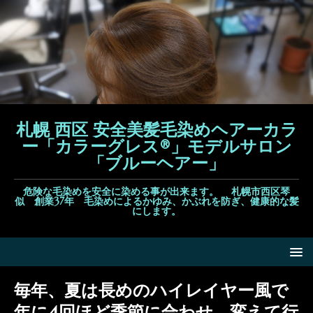
札幌 西区 安全美髪毛染めヘアーカラ
ー「カラーグレス®」モデルサロン
「ブルーヘアー」
危険な毛染めを安全に染める事が出来ます。 札幌市西区琴
似 創業37年 毛染めによるかゆみ、かぶれを防ぎ、健康的な髪
にします。
毎年、夏は長めのハイレイヤー風で
年に4回ほど季節に合わせ、変えて行