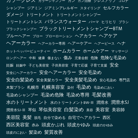
カラーグレス
グレスアップ
カラーシャンプー
ガン
ガン治療
コロナ
セルフカラー
シャンプー
ジアミン
ジアミンアレルギー
スタイリング
ダメージ
トリートメント
トリートメントシャンプー
バランスウォーター
トリートメントレス
ヒリヒリ
パーマ
ブラシ
ブラックトリートメントシャンプーBTM
ブラックシャンプー
ヘアケア
ヘアカラー
ブルーヘアー
ブロー
ブローローション
ヘアーカラー
ヘナ
ヘアーケアー
ヘアーカラー専用
ヘアーピース
ホームカラー
ホームケアー
ホットペッパービューティー
マッサージ
傷み
危険な毛染め
ロングヘアー
健康
傷まない
児童会館
危険
中和
安全
妊娠
妊娠中
子ども美容室
子供美容室
子育て応援
子育て支援
安全ヘアーカラー
安全毛染め
安全にヘアーカラー
安全白髪染め
安全美髪毛染め
安全美髪カラー
安心毛染め
専門店
毛染め
札幌美容室
札幌市
木製ブラシ
毛染めにおい
染付
毛髪改善
毛染め危険
毛染め専用
毛染めシャンプー
水のトリートメント
潤滑水SJ
水のトリートメントBW-Ⅲ
潤滑水
白髪染め
琴似美容室
美容室
美容師
琴似
潤滑水SJ-Ⅲ
美容
美容院
美髪
自宅でヘアカラー
西区
自分で染める
脱毛
西区美容室
頭皮かぶれ
頭皮かゆみ
赤み
頭皮のかゆみ
髪質改善
髪染め
頭皮のにおい