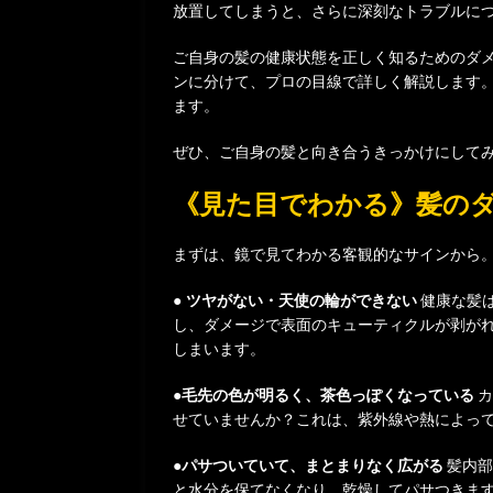
放置してしまうと、さらに深刻なトラブルにつ
ご自身の髪の健康状態を正しく知るためのダメ
ンに分けて、プロの目線で詳しく解説します
ます。
ぜひ、ご自身の髪と向き合うきっかけにして
《見た目でわかる》髪の
まずは、鏡で見てわかる客観的なサインから
● ツヤがない・天使の輪ができない
健康な髪
し、ダメージで表面のキューティクルが剥が
しまいます。
●毛先の色が明るく、茶色っぽくなっている
カ
せていませんか？これは、紫外線や熱によっ
●パサついていて、まとまりなく広がる
髪内部
と水分を保てなくなり、乾燥してパサつきま