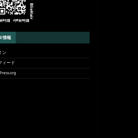
タ情報
イン
フィード
ress.org