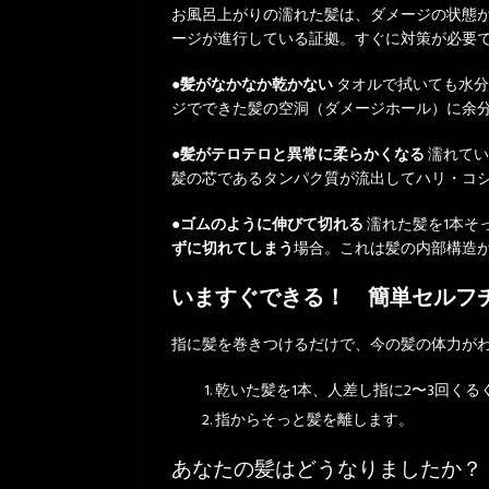
お風呂上がりの濡れた髪は、ダメージの状態
ージが進行している証拠。すぐに対策が必要
●髪がなかなか乾かない
タオルで拭いても水分
ジでできた髪の空洞（ダメージホール）に余
●髪がテロテロと異常に柔らかくなる
濡れてい
髪の芯であるタンパク質が流出してハリ・コ
●ゴムのように伸びて切れる
濡れた髪を1本そ
ずに切れてしまう
場合。これは髪の内部構造
いますぐできる！ 簡単セルフ
指に髪を巻きつけるだけで、今の髪の体力が
乾いた髪を1本、人差し指に2〜3回くる
指からそっと髪を離します。
あなたの髪はどうなりましたか？