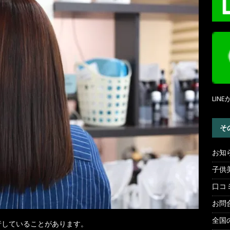
LI
そ
お知
子供
口コ
お問
全国
行していることがあります。