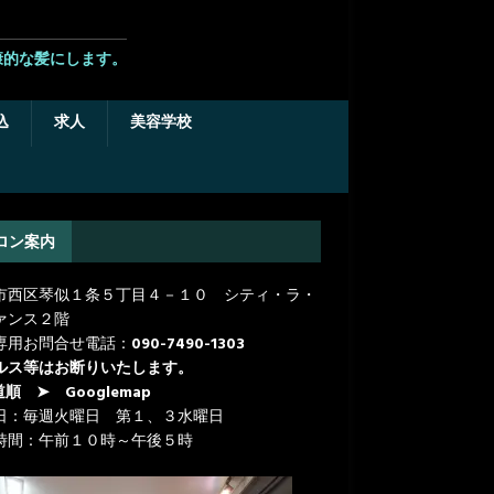
康的な髪にします。
込
求人
美容学校
ロン案内
市西区琴似１条５丁目４－１０ シティ・ラ・
ァンス２階
専用お問合せ電話：
090-7490-1303
ルス等はお断りいたします。
道順
➤ Googlemap
日：毎週火曜日 第１、３水曜日
時間：午前１０時～午後５時