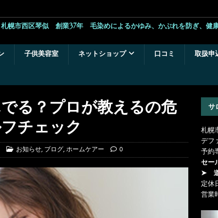
札幌市西区琴似 創業37年 毛染めによるかゆみ、かぶれを防ぎ、健
ン
子供美容室
ネットショップ
口コミ
取扱申
んでる？プロが教えるの危
サ
ルフチェック
札幌
デフ
お知らせ
,
ブログ
,
ホームケアー
0
予約
セー
➤ 
定休
営業