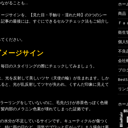
ながることも…
ホー
商品
ージサインを、【見た目・手触り・濡れた時】の3つのシー
。記事の最後には、すぐにできるセルフチェック法もご紹介し
Ｆａ
衛生
みてください。
個人
不良
ダメージサイン
会社
。毎日のスタイリングの際にチェックしてみましょう。
ブロ
は、光を反射して美しいツヤ（天使の輪）が生まれます。しか
Best
れると、光が乱反射してツヤが失われ、くすんだ印象に見えて
リンク
ラーリングをしていないのに、毛先だけが赤茶色っぽく色褪
ホー
て髪内部のメラニン色素が壊れてしまった証拠です。
の水分が不足しているサインです。キューティクルが傷つく
す。特に雨の日など、湿気でブワッと広がってしまう場合は要