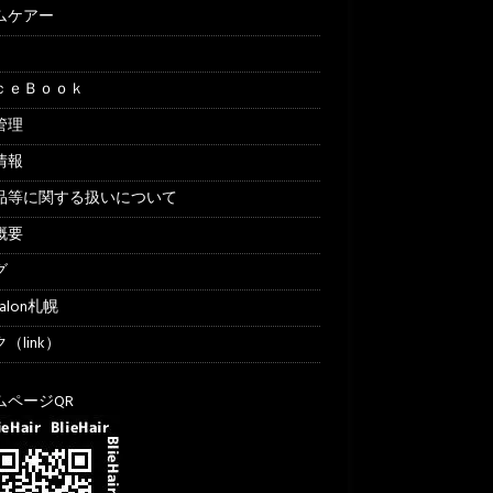
ムケアー
ｃｅＢｏｏｋ
管理
情報
品等に関する扱いについて
概要
グ
Salon札幌
（link）
ムページQR