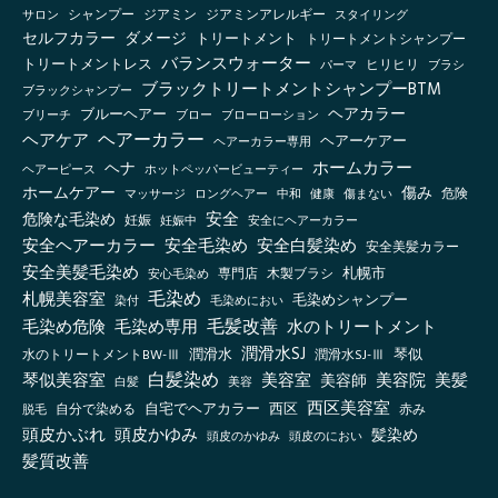
シャンプー
ジアミン
ジアミンアレルギー
スタイリング
サロン
セルフカラー
ダメージ
トリートメント
トリートメントシャンプー
バランスウォーター
トリートメントレス
ヒリヒリ
パーマ
ブラシ
ブラックトリートメントシャンプーBTM
ブラックシャンプー
ヘアカラー
ブルーヘアー
ブリーチ
ブロー
ブローローション
ヘアーカラー
ヘアケア
ヘアーケアー
ヘアーカラー専用
ホームカラー
ヘナ
ヘアーピース
ホットペッパービューティー
傷み
ホームケアー
マッサージ
ロングヘアー
健康
傷まない
危険
中和
安全
危険な毛染め
妊娠
妊娠中
安全にヘアーカラー
安全ヘアーカラー
安全毛染め
安全白髪染め
安全美髪カラー
安全美髪毛染め
札幌市
木製ブラシ
安心毛染め
専門店
毛染め
札幌美容室
毛染めシャンプー
毛染めにおい
染付
毛髪改善
毛染め危険
毛染め専用
水のトリートメント
潤滑水SJ
琴似
水のトリートメントBW-Ⅲ
潤滑水
潤滑水SJ-Ⅲ
白髪染め
琴似美容室
美容室
美容院
美容師
美髪
白髪
美容
西区美容室
自宅でヘアカラー
西区
自分で染める
赤み
脱毛
頭皮かぶれ
頭皮かゆみ
髪染め
頭皮のかゆみ
頭皮のにおい
髪質改善