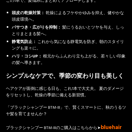
この1本で、髪悩みにまとめてアプローチします。
頭皮の乾燥対策：
乾燥によるフケやかゆみを抑え、健やかな
頭皮環境へ。
パサつき・広がりを抑制：
髪にうるおいとツヤを与え、しっ
とりまとまる髪へ。
静電気防止：
これから気になる静電気を防ぎ、朝のスタイリ
ングも楽々に。
ハリ・コシUP：
根元からふんわり立ち上がる、若々しい印象
の髪へ導きます。
シンプルなケアで、季節の変わり目も美しく
ヘアケアが面倒に感じる日も、これ1本で大丈夫。 夏のダメージ
をリセットし、乾燥の季節に備える新習慣。
「ブラックシャンプー BTM-III」で、賢くスマートに、秋のうるツ
ヤ髪を育てませんか？
bluehair
ブラックシャンプー BTM-IIIのご購入はこちらから➤