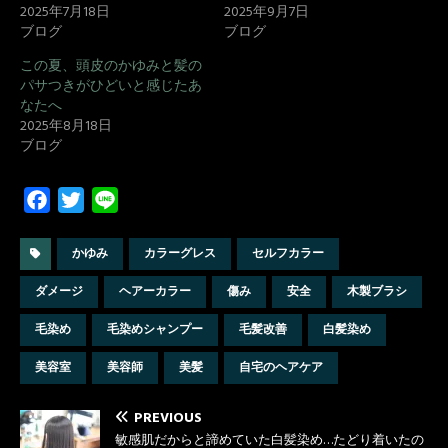
2025年7月18日
2025年9月7日
ブログ
ブログ
この夏、頭皮のかゆみと髪の
パサつきがひどいと感じたあ
なたへ
2025年8月18日
ブログ
F
T
L
a
w
i
c
i
n
かゆみ
カラーグレス
セルフカラー
e
t
e
ダメージ
ヘアーカラー
傷み
安全
木製ブラシ
b
t
o
e
毛染め
毛染めシャンプー
毛髪改善
白髪染め
o
r
美容室
美容師
美髪
自宅のヘアケア
k
PREVIOUS
敏感肌だからと諦めていた白髪染め…たどり着いたの