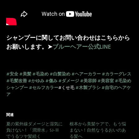
シャンプーに関してお問い合わせはこちらから
お願いします。➤
ブルーヘアー公式LINE
#安全
#美髪
#毛染め
#白髪染め
#ヘアーカラー
#カラーグレス
#毛髪改善
#かゆみ
#傷み
#ダメージ
#美容師
#美容室
#毛染め
シャンプー
#セルフカラー
#くせ毛
#木製ブラシ
#自宅のヘアケ
ア
関連
夏の紫外線ダメージと湿気に
根本から美髪ケアで、もう悩
負けない！「潤滑水」SJ-Ⅲ
まない！自然なうるおいのあ
でうるツヤ髪続く
る髪へ