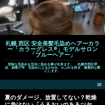
札幌 西区 安全美髪毛染めヘアーカラ
ー「カラーグレス®」モデルサロン
「ブルーヘアー」
危険な毛染めを安全に染める事が出来ます。 札幌市西区琴
似 創業37年 毛染めによるかゆみ、かぶれを防ぎ、健康的な髪
にします。
夏のダメージ、放置してない？乾燥
に負けない「うるおいのあるツヤ