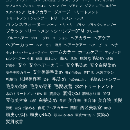
グレスアップ
カラーシャンプー
ガン
ガン治療
コロナ
コンディショナー
シャンプー
ジアミン
ジアミンアレルギー
サブスクリプション
サロン
セルフカラー
ダメージ
トリートメント
スタイリング
トリートメントシャンプー
トリートメントレス
バランスウォーター
ヒリヒリ
ブラックシャンプー
パーマ
ブラシ
ブラックトリートメントシャンプーBTM
ブリーチ
ヘアケア
ヘアカラー
ブルーヘアー
ブロー
ブローローション
ヘアーカラー
ヘナ
ヘアーケアー
ヘアーカラー専用
ヘアーピース
ホームカラー
ホームケアー
ホットペッパービューティー
マッサージ
傷み
危険な毛染め
ロングヘアー
健康
傷まない
危険
妊娠
中和
安全
安全ヘアーカラー
安全毛染め
安全白髪染め
妊娠中
安全美髪毛染め
安全美髪カラー
木製ブラシ
安心毛染め
専門店
毛染め
札幌美容室
札幌市
毛染めシャンプー
毛染めにおい
染付
毛髪改善
毛染め危険
毛染め専用
水のトリートメント
潤滑水SJ
琴似
水のトリートメントBW-Ⅲ
潤滑水
潤滑水SJ-Ⅲ
白髪染め
琴似美容室
美容室
美容院
美容師
美髪
白髪
美容
西区美容室
自宅でヘアカラー
西区
自分で染める
赤み
脱毛
頭皮かぶれ
頭皮かゆみ
髪染め
頭皮のかゆみ
頭皮のにおい
髪質改善