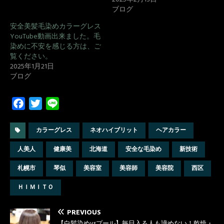
ブログ
安全美髪毛染めカラーグレス
YouTube動画出来ました。毛
染めに不安を感じる方は、ご
覧ください。
2025年1月21日
ブログ
F
T
L
a
w
i
c
i
n
カラーグレス
ネオハイブリット
ヘアカラー
e
t
e
人美人
健康美
北海道
安全な毛染め
新技術
b
t
o
e
札幌市
琴似
美容室
美容師
美容院
西区
o
r
ＨＩＭＩＴＯ
k
PREVIOUS
【白髪染めvsプール】毎日入る人も諦めない！乾燥・