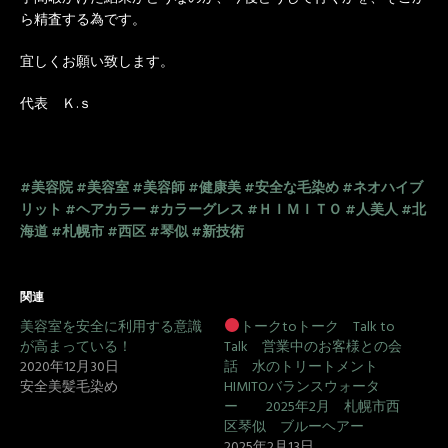
ら精査する為です。
宜しくお願い致します。
代表 Ｋ.ｓ
#美容院
#美容室
#美容師
#健康美
#安全な毛染め
#ネオハイブ
リット
#ヘアカラー
#カラーグレス
#ＨＩＭＩＴＯ
#人美人
#北
海道
#札幌市
#西区
#琴似
#新技術
関連
美容室を安全に利用する意識
トークtoトーク Talk to
が高まっている！
Talk 営業中のお客様との会
2020年12月30日
話 水のトリートメント
安全美髪毛染め
HIMITOバランスウォータ
ー 2025年2月 札幌市西
区琴似 ブルーヘアー
2025年2月13日