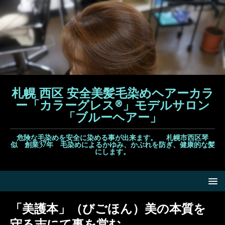
札幌 西区 安全美髪毛染めヘアーカラ
ー「カラーグレス®」モデルサロン
「ブルーヘアー」
危険な毛染めを安全に染める事が出来ます。 札幌市西区琴
似 創業37年 毛染めによるかゆみ、かぶれを防ぎ、健康的な髪
にします。
「美護本」（びごほん）美の本質を
守る志にて事を営む