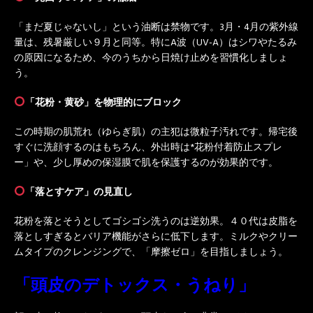
「まだ夏じゃないし」という油断は禁物です。3月・4月の紫外線
量は、残暑厳しい９月と同等。特にA波（UV-A）はシワやたるみ
の原因になるため、今のうちから日焼け止めを習慣化しましょ
う。
「花粉・黄砂」を物理的にブロック
この時期の肌荒れ（ゆらぎ肌）の主犯は微粒子汚れです。帰宅後
すぐに洗顔するのはもちろん、外出時は*花粉付着防止スプレ
ー」や、少し厚めの保湿膜で肌を保護するのが効果的です。
「落とすケア」の見直し
花粉を落とそうとしてゴシゴシ洗うのは逆効果。４０代は皮脂を
落としすぎるとバリア機能がさらに低下します。ミルクやクリー
ムタイプのクレンジングで、「摩擦ゼロ」を目指しましょう。
「頭皮のデトックス・うねり」