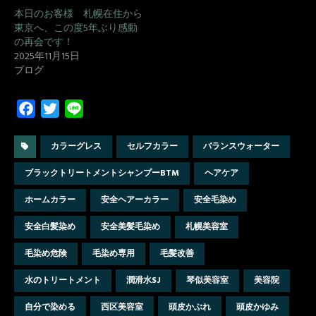
本日のお客様 札幌在住から
東京へ、この度5年ぶり感動
の再会です！
2025年11月15日
ブログ
F
T
L
a
w
i
c
i
n
カラーグレス
セルフカラー
バランスウォーター
e
t
e
ブラックトリートメントシャンプーBTM
ヘアケア
b
t
o
e
ホームカラー
安全ヘアーカラー
安全毛染め
o
r
安全白髪染め
安全美髪毛染め
札幌美容室
k
毛染め危険
毛染め専用
毛髪改善
水のトリートメント
潤滑水SJ
琴似美容室
美容院
自分で染める
西区美容室
頭皮かぶれ
頭皮かゆみ