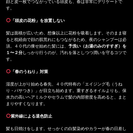
顔と皮一枚でつながっている頭皮も、春は非常にデリケートで
す。
「頭皮の花粉」を放置しない
髪は面積が広いため、想像以上に花粉を吸着します。そのまま寝
ると枕経由で顔の肌荒れにもつながるため、夜のシャンプーは必
須。４０代の痩せ始めた髪には、
予洗い（お湯のみのすすぎ）を
１〜２分
しっかり行うのが、汚れを落としつつ潤いを守るコツで
す。
「春のうねり」対策
湿度が上がり始める春先、４０代特有の「エイジング毛（うね
り・パサつき）」が目立ち始めます。重すぎるオイルよりも、保
水力の高いヘアミルクやセラムで髪の内部密度を高めると、まと
まりやすくなります。
紫外線による退色防止
髪も日焼けをします。せっかくの白髪染めやカラーが春の日差し