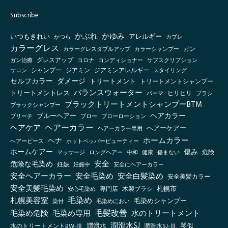
Subscribe
かぶれ
かゆみ
いつもきれい
アレルギー
かつら
カブレ
カラーグレス
カラーシャンプー
ガン
カラーグレスダブルアップ
グレスアップ
ガン治療
コロナ
コンディショナー
サブスクリプション
シャンプー
ジアミン
ジアミンアレルギー
スタイリング
サロン
セルフカラー
ダメージ
トリートメント
トリートメントシャンプー
バランスウォーター
トリートメントレス
ヒリヒリ
パーマ
ブラシ
ブラックトリートメントシャンプーBTM
ブラックシャンプー
ヘアカラー
ブルーヘアー
ブリーチ
ブロー
ブローローション
ヘアーカラー
ヘアケア
ヘアーケアー
ヘアーカラー専用
ホームカラー
ヘナ
ヘアーピース
ホットペッパービューティー
傷み
ホームケアー
マッサージ
ロングヘアー
健康
傷まない
危険
中和
安全
危険な毛染め
妊娠
妊娠中
安全にヘアーカラー
安全ヘアーカラー
安全毛染め
安全白髪染め
安全美髪カラー
安全美髪毛染め
札幌市
木製ブラシ
安心毛染め
専門店
毛染め
札幌美容室
毛染めシャンプー
毛染めにおい
染付
毛髪改善
毛染め危険
毛染め専用
水のトリートメント
潤滑水SJ
琴似
水のトリートメントBW-Ⅲ
潤滑水
潤滑水SJ-Ⅲ