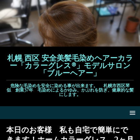
札幌 西区 安全美髪毛染めヘアーカラ
ー「カラーグレス®」モデルサロン
「ブルーヘアー」
危険な毛染めを安全に染める事が出来ます。 札幌市西区琴
似 創業37年 毛染めによるかゆみ、かぶれを防ぎ、健康的な髪
にします。
本日のお客様 私も自宅で簡単にで
きます！ホームカラーグレス。2ヶ月