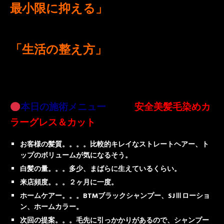
最小限に抑える」
ほうが、結果的に
１０年後の美しさに繋がります。
「生活の整え方」
環境の変化が多い
春は、自律神経が乱れやすく、それ
が肌や髪のツヤを奪います。
本日の施術メニュー
安全美髪毛染めカ
ラーグレス＆カット
お客様の髪質。。。。比較的キレイなストレートヘアー、ト
ップのボリュームが気になるそう。
白髪の量。。。多少、まばらに生えているくらい。
来店頻度。。。２ヶ月に一度。
ホームケアー。。。BTMブラックシャンプー、SJⅢローショ
ン、ホームカラー。
次回の提案。。。毛先に引っかかりがあるので、シャンプー