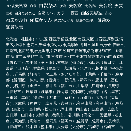
白髪染め
琴似美容室
美容室
美容院
美容師
美髪
白髪
美容
西区美容室
自宅でヘアカラー
西区
自分で染める
赤み
脱毛
頭皮かぶれ
頭皮かゆみ
髪染め
頭皮のかゆみ
頭皮のにおい
髪質改善
北海道（札幌市）中央区,西区,手稲区,北区,南区,東区,白石区,厚別区,清
田区,小樽市,恵庭市,千歳市,苫小牧市,美唄市,滝川市,旭川市,余市,石狩市,
江別市,北広島市,岩見沢市,釧路市,砂川市,伊達市,名寄市,根室市、函館
市,深川市,富良野市,北斗市,三笠市,紋別市,夕張市,留萌市,稚内市,青森県
（青森市）,岩手県（盛岡市）,宮城県（仙台市）,秋田県（秋田市）,山
形県（山形市）,福島県（福島市）,茨城県（水戸市）,栃木県（宇都宮
市）,群馬県（前橋市）,埼玉県（さいたま市）,千葉県（千葉市）,東京
都（新宿区）,神奈川県（横浜市）,新潟県（新潟市）,富山県（富山
市）,石川県（金沢市）,福井県（福井市）,山梨県（甲府市）,長野県
（長野市）,岐阜県（岐阜市）,静岡県（静岡市）,愛知県（名古屋市）,
三重県（津市）,滋賀県（大津市）,京都府（京都市）,大阪府（大阪
市）,兵庫県（神戸市）,奈良県（奈良市）,和歌山県（和歌山市）,鳥取
県（鳥取市）,島根県（松江市）,岡山県（岡山市）,広島県（広島市）,
山口県（山口市）,徳島県（徳島市）,香川県（高松市）,愛媛県（松山
市）,高知県（高知市）,福岡県（福岡市）,佐賀県（佐賀市）,長崎県
（長崎市）,熊本県（熊本市）,大分県（大分市）,宮崎県（宮崎市）,鹿