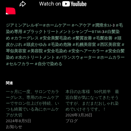
ジアミンアレルギー
#ホームケアー
#ヘアケア
#潤滑水SJ
-3
#毛
染め専用
#ブラックトリートメントシャンプーBTM
-3
#白髪染
め
#カラーグレス
#安全美髪毛染め
#髪質改善
#毛髪改善
#頭
皮かぶれ
#頭皮かゆみ
#毛染め危険
#札幌美容室
#西区美容室
#
琴似美容室
#美容院
#安全毛染め
#安全ヘアーカラー
#安全白髪
染め
#水のトリートメント
#バランスウォーター
#ホームカラー
#セルフカラー
#自分で染める
関連
一ヶ月に一度、サロンでカラ
本日のお客様 50代前半 最
ーグレス。専用のホームケア
近白髪が気になってきたそう
ーでサロン仕上げが持続、い
ですが、まだまだおしゃれ染
つも綺麗でいる為にホームケ
めでいけそうです。！
アが大切
2026年3月26日
2024年8月5日
ブログ
お知らせ