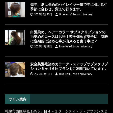
毎年、夏は長めのハイレイヤー風で年に4回ほど
季節に合わせ、変えて行きます。
2025年5月25日
Blue-Hair-32nd-anniversary
白髪染め、ヘアーカラー サブスクリプションの
毛染めのコースはお得！髪を傷めず安全に、気軽
に定期的に染める事が出来ると言う事は？
2025年1月29日
Blue-Hair-32nd-anniversary
安全美髪毛染めカラーグレスアップサブスクリプ
ション６ヶ月６回プランをご利用頂いています。
2025年1月18日
Blue-Hair-32nd-anniversary
サロン案内
札幌市西区琴似１条５丁目４－１０ シティ・ラ・デファンス２