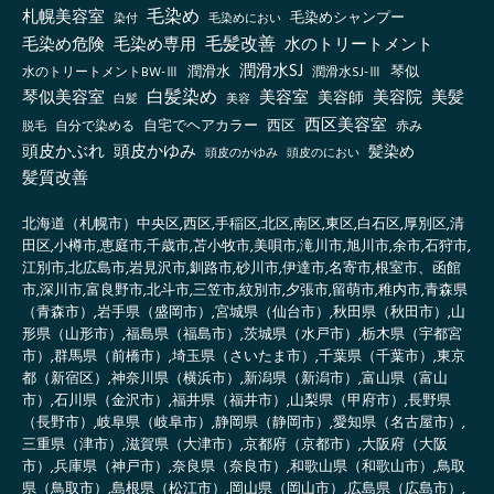
毛染め
札幌美容室
毛染めシャンプー
毛染めにおい
染付
毛髪改善
毛染め危険
毛染め専用
水のトリートメント
潤滑水SJ
琴似
水のトリートメントBW-Ⅲ
潤滑水
潤滑水SJ-Ⅲ
白髪染め
琴似美容室
美容室
美容院
美容師
美髪
白髪
美容
西区美容室
自宅でヘアカラー
西区
自分で染める
赤み
脱毛
頭皮かぶれ
頭皮かゆみ
髪染め
頭皮のかゆみ
頭皮のにおい
髪質改善
北海道（札幌市）中央区,西区,手稲区,北区,南区,東区,白石区,厚別区,清
田区,小樽市,恵庭市,千歳市,苫小牧市,美唄市,滝川市,旭川市,余市,石狩市,
江別市,北広島市,岩見沢市,釧路市,砂川市,伊達市,名寄市,根室市、函館
市,深川市,富良野市,北斗市,三笠市,紋別市,夕張市,留萌市,稚内市,青森県
（青森市）,岩手県（盛岡市）,宮城県（仙台市）,秋田県（秋田市）,山
形県（山形市）,福島県（福島市）,茨城県（水戸市）,栃木県（宇都宮
市）,群馬県（前橋市）,埼玉県（さいたま市）,千葉県（千葉市）,東京
都（新宿区）,神奈川県（横浜市）,新潟県（新潟市）,富山県（富山
市）,石川県（金沢市）,福井県（福井市）,山梨県（甲府市）,長野県
（長野市）,岐阜県（岐阜市）,静岡県（静岡市）,愛知県（名古屋市）,
三重県（津市）,滋賀県（大津市）,京都府（京都市）,大阪府（大阪
市）,兵庫県（神戸市）,奈良県（奈良市）,和歌山県（和歌山市）,鳥取
県（鳥取市）,島根県（松江市）,岡山県（岡山市）,広島県（広島市）,