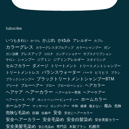
Subscribe
かぶれ
かゆみ
いつもきれい
アレルギー
かつら
カブレ
カラーグレス
カラーシャンプー
ガン
カラーグレスダブルアップ
グレスアップ
ガン治療
コロナ
コンディショナー
サブスクリプション
シャンプー
ジアミン
ジアミンアレルギー
スタイリング
サロン
セルフカラー
ダメージ
トリートメント
トリートメントシャンプー
バランスウォーター
トリートメントレス
ヒリヒリ
パーマ
ブラシ
ブラックトリートメントシャンプーBTM
ブラックシャンプー
ヘアカラー
ブルーヘアー
ブリーチ
ブロー
ブローローション
ヘアーカラー
ヘアケア
ヘアーケアー
ヘアーカラー専用
ホームカラー
ヘナ
ヘアーピース
ホットペッパービューティー
傷み
ホームケアー
マッサージ
ロングヘアー
健康
傷まない
危険
中和
安全
危険な毛染め
妊娠
妊娠中
安全にヘアーカラー
安全ヘアーカラー
安全毛染め
安全白髪染め
安全美髪カラー
安全美髪毛染め
札幌市
木製ブラシ
安心毛染め
専門店