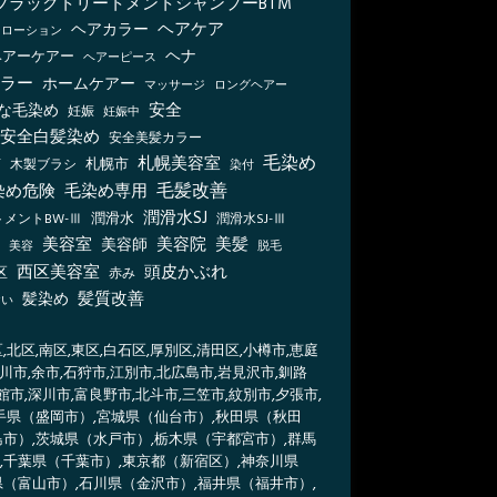
ブラックトリートメントシャンプーBTM
ヘアケア
ヘアカラー
ーローション
ヘナ
ヘアーケアー
ヘアーピース
ラー
ホームケアー
マッサージ
ロングヘアー
安全
な毛染め
妊娠
妊娠中
安全白髪染め
安全美髪カラー
毛染め
札幌美容室
札幌市
木製ブラシ
店
染付
毛髪改善
染め危険
毛染め専用
潤滑水SJ
メントBW-Ⅲ
潤滑水
潤滑水SJ-Ⅲ
美容室
美容院
美容師
美髪
脱毛
美容
西区美容室
頭皮かぶれ
区
赤み
髪質改善
髪染め
おい
北区,南区,東区,白石区,厚別区,清田区,小樽市,恵庭
旭川市,余市,石狩市,江別市,北広島市,岩見沢市,釧路
館市,深川市,富良野市,北斗市,三笠市,紋別市,夕張市,
岩手県（盛岡市）,宮城県（仙台市）,秋田県（秋田
島市）,茨城県（水戸市）,栃木県（宇都宮市）,群馬
,千葉県（千葉市）,東京都（新宿区）,神奈川県
県（富山市）,石川県（金沢市）,福井県（福井市）,