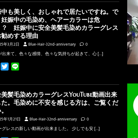
e
t
e
娠中も美しく、おしゃれで居たいですね。で
b
t
、妊娠中の毛染め、ヘアーカラーは危
o
e
！？ 妊娠中に安全美髪毛染めカラーグレス
o
r
お勧めする理由
k
25年3月2日
Blue-Hair-32nd-anniversary
0
が出来て、色々な感情、色々な気持ちが起きて、心
[…]
F
T
L
a
w
i
c
i
n
e
t
e
美髪毛染めカラーグレスYouTube動画出来
b
t
した。毛染めに不安を感じる方は、ご覧くだ
o
e
い。
o
r
25年1月21日
Blue-Hair-32nd-anniversary
0
k
ーグレスの新しい動画が出来ました。 少しでも安
[…]