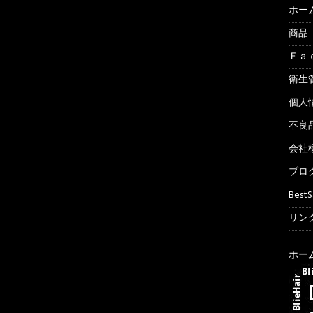
ホー
商品
Ｆａ
衛生
個人
不良
会社
ブロ
Best
リンク
ホー