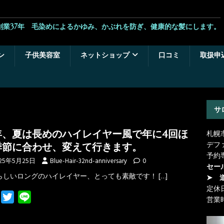
創業37年 毛染めによるかゆみ、かぶれを防ぎ、健康的な髪にします。
ン
子供美容室
ネットショップ
口コミ
取扱申
サ
年、夏は長めのハイレイヤー風で年に4回ほ
札幌
デフ
季節に合わせ、変えて行きます。
予約
25年5月25日
Blue-Hair-32nd-anniversary
0
セー
らしいロングのハイレイヤー、とっても素敵です！
[…]
➤ 
定休
F
T
L
営業
a
w
i
c
i
n