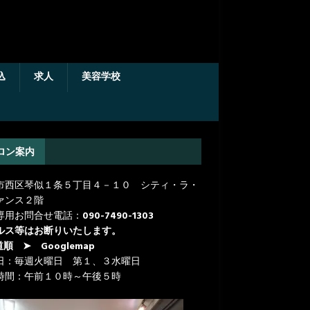
込
求人
美容学校
ロン案内
市西区琴似１条５丁目４－１０ シティ・ラ・
ァンス２階
専用お問合せ電話：
090-7490-1303
ルス等はお断りいたします。
道順
➤ Googlemap
日：毎週火曜日 第１、３水曜日
時間：午前１０時～午後５時