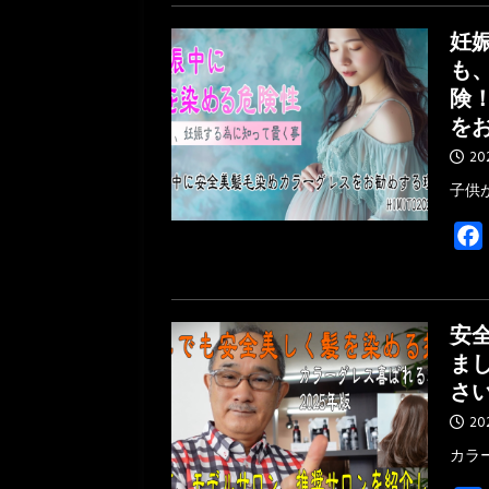
妊
も
険
を
20
子供
安全
ま
さ
20
カラ