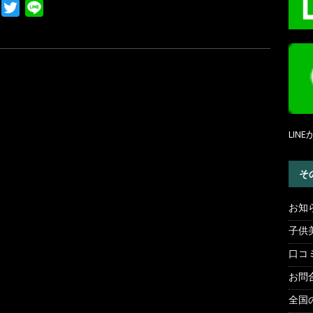
F
T
L
a
w
i
c
i
n
e
t
e
b
t
o
e
o
r
k
LI
そ
お知
子供
口コ
お問
全国