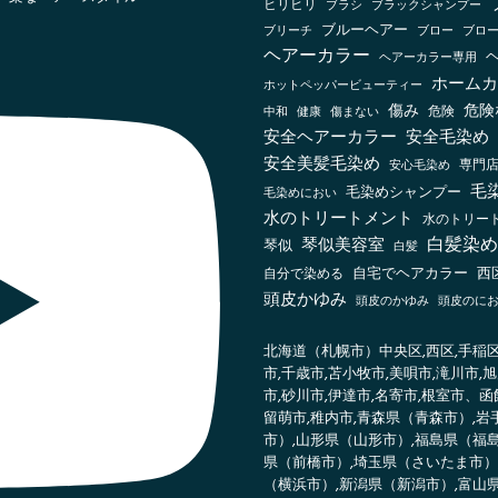
ヒリヒリ
ブラックシャンプー
ブラシ
ブルーヘアー
ブリーチ
ブロー
ブロ
ヘアーカラー
ヘアーカラー専用
ホームカ
ホットペッパービューティー
傷み
危険
健康
傷まない
危険
中和
安全ヘアーカラー
安全毛染め
安全美髪毛染め
安心毛染め
専門
毛
毛染めシャンプー
毛染めにおい
水のトリートメント
水のトリート
白髪染め
琴似美容室
琴似
白髪
自宅でヘアカラー
西
自分で染める
頭皮かゆみ
頭皮のかゆみ
頭皮のに
北海道（札幌市）中央区,西区,手稲区,
市,千歳市,苫小牧市,美唄市,滝川市,
市,砂川市,伊達市,名寄市,根室市、函
留萌市,稚内市,青森県（青森市）,
市）,山形県（山形市）,福島県（福
県（前橋市）,埼玉県（さいたま市）
（横浜市）,新潟県（新潟市）,富山