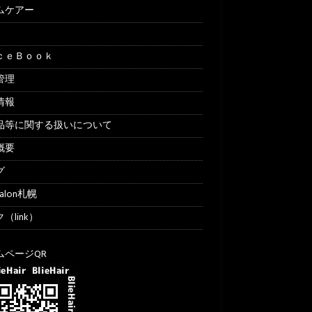
ムケアー
ｃｅＢｏｏｋ
管理
情報
品等に関する扱いについて
概要
グ
Salon札幌
（link）
ムページQR