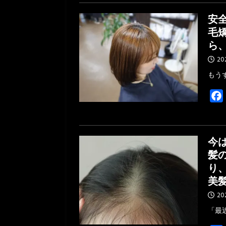
安
毛
ら
20
もう
今
髪
り
美
20
「最