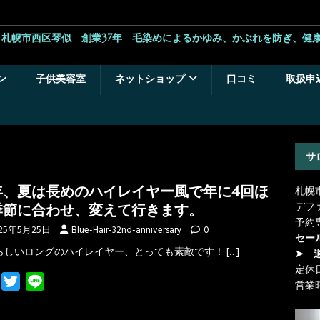
札幌市西区琴似 創業37年 毛染めによるかゆみ、かぶれを防ぎ、健
ン
子供美容室
ネットショップ
口コミ
取扱申
サ
年、夏は長めのハイレイヤー風で年に4回ほ
札幌
デフ
季節に合わせ、変えて行きます。
予約
25年5月25日
Blue-Hair-32nd-anniversary
0
セー
らしいロングのハイレイヤー、とっても素敵です！
[…]
➤ 
定休
F
T
L
営業
a
w
i
c
i
n