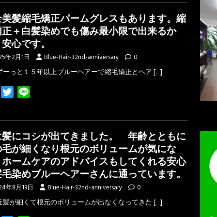
e
t
e
全美髪縮毛矯正パームグレスもあります。縮
b
t
矯正＋白髪染めでも傷み最小限で出来るか
o
e
、安心です。
o
r
25年2月1日
Blue-Hair-32nd-anniversary
0
k
ずーっと１５年以上ブルーヘアーで縮毛矯正とヘア
[…]
F
T
L
a
w
i
c
i
n
e
t
e
は髪にコシが出てきました。 年齢とともに
b
t
の毛が細くなり根元のボリュームが気にな
o
e
、ホームケアのアドバイスもしてくれる安心
o
r
髪毛染めブルーヘアーさんに通っています。
k
24年8月19日
Blue-Hair-32nd-anniversary
0
近髪が細くて根元のボリュームが出なくなってきた
[…]