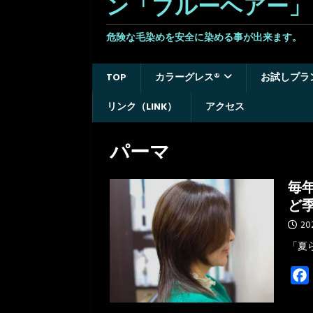
ン「ブルーヘアー」
危険な毛染めを安全に染める事が出来ます。 
TOP
カラーグレス®
お試しプラ
リンク（LINK）
アクセス
パーマ
毎
ど
20
「夏