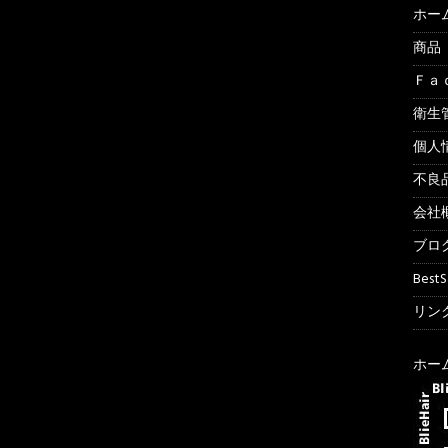
ホー
商品
Ｆａ
衛生
個人
不良
会社
ブロ
Best
リンク
ホー