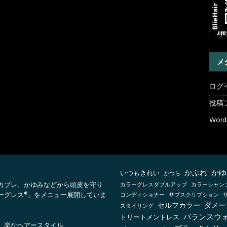
メ
ログ
投稿
WordP
かぶれ
かゆ
いつもきれい
かつら
カブレ、かゆみなどから頭皮を守り
カラーシャン
カラーグレスダブルアップ
ーグレス®」をメニュー展開していま
コンディショナー
サブスクリプション
セルフカラー
ダメー
スタイリング
バランスウ
トリートメントレス
、楽なヘアースタイル