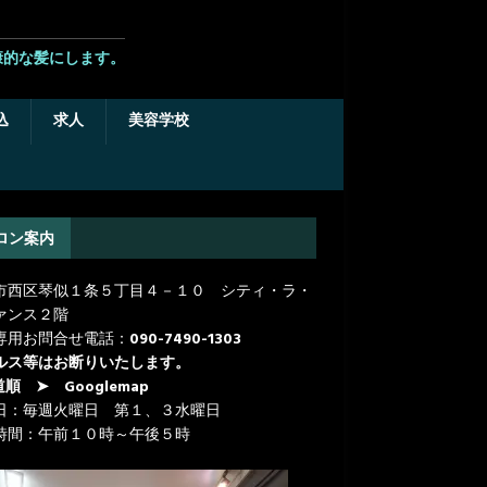
康的な髪にします。
込
求人
美容学校
ロン案内
市西区琴似１条５丁目４－１０ シティ・ラ・
ァンス２階
専用お問合せ電話：
090-7490-1303
ルス等はお断りいたします。
道順
➤ Googlemap
日：毎週火曜日 第１、３水曜日
時間：午前１０時～午後５時