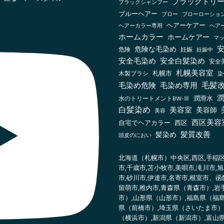
ブラックトリー
ブラックシャンプー
ブルーヘアー
ブロー
ブローローショ
ヘアーケアー
ヘアーカラー専用
ヘア
ホームカラー
ホームケアー
マ
危険な毛染め
危険
妊娠
妊娠中
安全毛染め
安全白髪染め
安全
札幌美容室
札幌市
木製ブラシ
染
毛髪
毛染め危険
毛染め専用
潤
水のトリートメントBW-Ⅲ
潤滑水
白髪染め
美容室
美容師
美容
西区美容
自宅でヘアカラー
西区
髪質改善
髪染め
頭皮のにおい
北海道（札幌市）中央区,西区,手稲区,
市,千歳市,苫小牧市,美唄市,滝川市,
市,砂川市,伊達市,名寄市,根室市、函
留萌市,稚内市,青森県（青森市）,
市）,山形県（山形市）,福島県（福
県（前橋市）,埼玉県（さいたま市）
（横浜市）,新潟県（新潟市）,富山