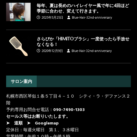
毎年、夏は長めのハイレイヤー風で年に4回ほど
季節に合わせ、変えて行きます。
2025年5月25日
Blue-Hair-32nd-anniversary
さらぴか「HIMITOブラシ」一度使ったら手放せ
なくなる！
2020年12月9日
Blue-Hair-32nd-anniversary
サロン案内
札幌市西区琴似１条５丁目４－１０ シティ・ラ・デファンス２
階
予約専用お問合せ電話：
090-7490-1303
セールス等はお断りいたします。
➤ 道順
➤ Googlemap
定休日：毎週火曜日 第１、３水曜日
営業時間：午前１０時～午後５時