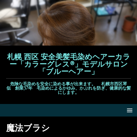
札幌 西区 安全美髪毛染めヘアーカラ
ー「カラーグレス®」モデルサロン
「ブルーヘアー」
危険な毛染めを安全に染める事が出来ます。 札幌市西区琴
似 創業37年 毛染めによるかゆみ、かぶれを防ぎ、健康的な髪
にします。
魔法ブラシ