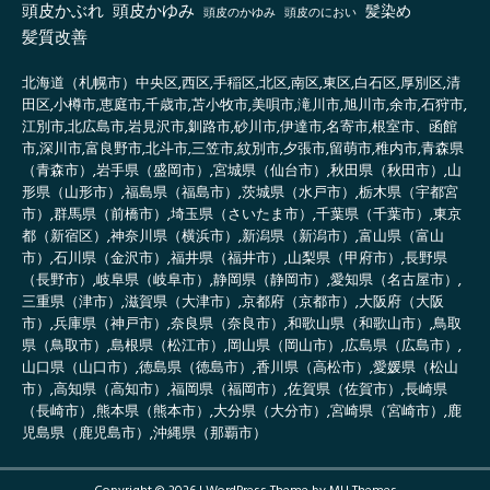
頭皮かぶれ
頭皮かゆみ
髪染め
頭皮のかゆみ
頭皮のにおい
髪質改善
北海道（札幌市）中央区,西区,手稲区,北区,南区,東区,白石区,厚別区,清
田区,小樽市,恵庭市,千歳市,苫小牧市,美唄市,滝川市,旭川市,余市,石狩市,
江別市,北広島市,岩見沢市,釧路市,砂川市,伊達市,名寄市,根室市、函館
市,深川市,富良野市,北斗市,三笠市,紋別市,夕張市,留萌市,稚内市,青森県
（青森市）,岩手県（盛岡市）,宮城県（仙台市）,秋田県（秋田市）,山
形県（山形市）,福島県（福島市）,茨城県（水戸市）,栃木県（宇都宮
市）,群馬県（前橋市）,埼玉県（さいたま市）,千葉県（千葉市）,東京
都（新宿区）,神奈川県（横浜市）,新潟県（新潟市）,富山県（富山
市）,石川県（金沢市）,福井県（福井市）,山梨県（甲府市）,長野県
（長野市）,岐阜県（岐阜市）,静岡県（静岡市）,愛知県（名古屋市）,
三重県（津市）,滋賀県（大津市）,京都府（京都市）,大阪府（大阪
市）,兵庫県（神戸市）,奈良県（奈良市）,和歌山県（和歌山市）,鳥取
県（鳥取市）,島根県（松江市）,岡山県（岡山市）,広島県（広島市）,
山口県（山口市）,徳島県（徳島市）,香川県（高松市）,愛媛県（松山
市）,高知県（高知市）,福岡県（福岡市）,佐賀県（佐賀市）,長崎県
（長崎市）,熊本県（熊本市）,大分県（大分市）,宮崎県（宮崎市）,鹿
児島県（鹿児島市）,沖縄県（那覇市）