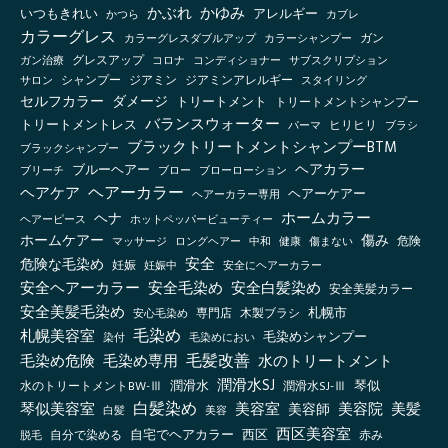
かぶれ
かゆみ
いつもきれい
アレルギー
かつら
カブレ
カラーグレス
カラーシャンプー
ガン
カラーグレスダブルアップ
グレスアップ
ガン治療
コロナ
コンディショナー
サブスクリプション
シャンプー
ジアミン
ジアミンアレルギー
スタイリング
サロン
セルフカラー
ダメージ
トリートメント
トリートメントシャンプー
バランスウォーター
トリートメントレス
ヒリヒリ
パーマ
ブラシ
ブラックトリートメントシャンプーBTM
ブラックシャンプー
ヘアカラー
ブルーヘアー
ブリーチ
ブロー
ブローローション
ヘアーカラー
ヘアケア
ヘアーケアー
ヘアーカラー専用
ホームカラー
ヘナ
ヘアーピース
ホットペッパービューティー
傷み
ホームケアー
マッサージ
ロングヘアー
健康
傷まない
危険
中和
安全
危険な毛染め
妊娠
妊娠中
安全にヘアーカラー
安全ヘアーカラー
安全毛染め
安全白髪染め
安全美髪カラー
安全美髪毛染め
札幌市
木製ブラシ
安心毛染め
専門店
毛染め
札幌美容室
毛染めシャンプー
毛染めにおい
染付
毛髪改善
毛染め危険
毛染め専用
水のトリートメント
潤滑水SJ
琴似
水のトリートメントBW-Ⅲ
潤滑水
潤滑水SJ-Ⅲ
白髪染め
琴似美容室
美容室
美容院
美容師
美髪
白髪
美容
西区美容室
自宅でヘアカラー
西区
自分で染める
赤み
脱毛