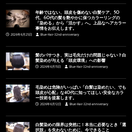
年齢ではない、頭皮を傷めない白髪ケア、50
代、60代の髪を艶やかに保つカラーリングの
「染める」から「活かす」へ。上品なヘアカラー
事情をお伝えします。
2026年6月25日
Blue-Hair-32nd-anniversary
髪のパサつき、実は毛先だけの問題じゃない？白
髪染めが与える「頭皮環境」への影響
2026年6月15日
Blue-Hair-32nd-anniversary
毛染めは危険がいっぱい「白髪は染めたい、でも
頭皮が心配」な40代に知ってほしい安全なカラ
ー技術を提案します。
2026年6月12日
Blue-Hair-32nd-anniversary
白髪染めの限界は突然に！本当に必要なとき「選
択肢」を失わないために、今できること