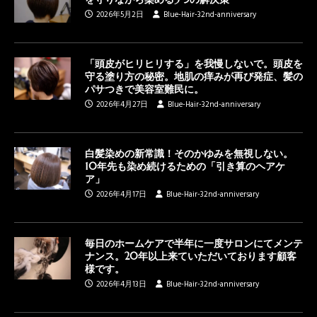
2026年5月2日
Blue-Hair-32nd-anniversary
「頭皮がヒリヒリする」を我慢しないで。頭皮を
守る塗り方の秘密。地肌の痒みが再び発症、髪の
パサつきで美容室難民に。
2026年4月27日
Blue-Hair-32nd-anniversary
白髪染めの新常識！そのかゆみを無視しない。
10年先も染め続けるための「引き算のヘアケ
ア」
2026年4月17日
Blue-Hair-32nd-anniversary
毎日のホームケアで半年に一度サロンにてメンテ
ナンス。20年以上来ていただいております顧客
様です。
2026年4月13日
Blue-Hair-32nd-anniversary