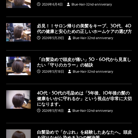
2026年6月4日
Blue-Hair-32nd-anniversary
必見！！サロン帰りの美髪をキープ、30代、40
代の健康と安心ための正しいホームケアの選び方
2026年5月29日
Blue-Hair-32nd-anniversary
「白髪染めで頭皮が痛い」50・60代から見直し
たい「守りのカラー」の秘訣
2026年5月18日
Blue-Hair-32nd-anniversary
40代・50代の毛染めは「5年後、10年後の髪の
健康をいかに守れるか」という視点が非常に大切
になります。
2026年5月14日
Blue-Hair-32nd-anniversary
白髪染めで「かぶれ」を経験したあなたへ。頭皮
を守りながら染める3つの解決策