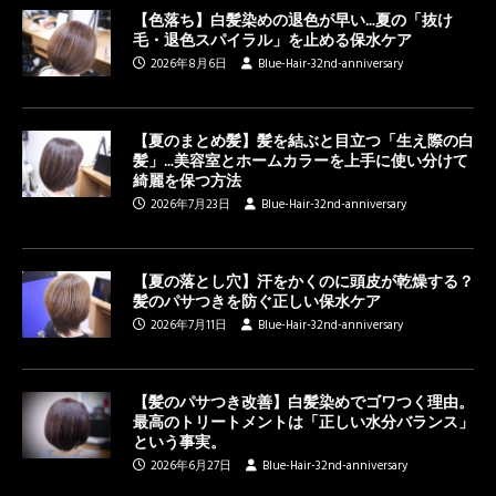
【色落ち】白髪染めの退色が早い…夏の「抜け
毛・退色スパイラル」を止める保水ケア
2026年8月6日
Blue-Hair-32nd-anniversary
【夏のまとめ髪】髪を結ぶと目立つ「生え際の白
髪」…美容室とホームカラーを上手に使い分けて
綺麗を保つ方法
2026年7月23日
Blue-Hair-32nd-anniversary
【夏の落とし穴】汗をかくのに頭皮が乾燥する？
髪のパサつきを防ぐ正しい保水ケア
2026年7月11日
Blue-Hair-32nd-anniversary
【髪のパサつき改善】白髪染めでゴワつく理由。
最高のトリートメントは「正しい水分バランス」
という事実。
2026年6月27日
Blue-Hair-32nd-anniversary