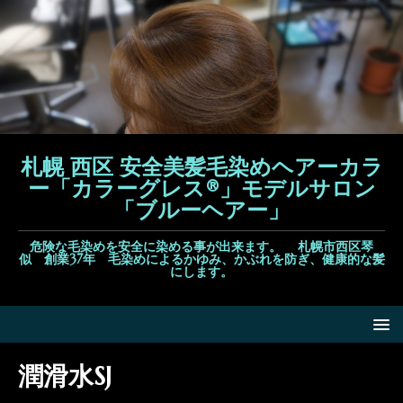
札幌 西区 安全美髪毛染めヘアーカラ
ー「カラーグレス®」モデルサロン
「ブルーヘアー」
危険な毛染めを安全に染める事が出来ます。 札幌市西区琴
似 創業37年 毛染めによるかゆみ、かぶれを防ぎ、健康的な髪
にします。
潤滑水SJ