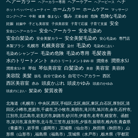
ヘアーカラー
ヘナ
ヘアーケアー
ヘアーカラー専用
ヘアーピース
ホームカラー
ホームケアー
ホットペッパービューティー
マッサージ
傷み
危険な毛染め
ロングヘアー
健康
傷まない
児童会館
危険
中和
安全
妊娠
妊娠中
子ども美容室
子供美容室
子育て応援
子育て支援
安全ヘアーカラー
安全毛染め
安全にヘアーカラー
安全白髪染め
安全美髪毛染め
安全美髪カラー
安心毛染め
専門店
毛染め
札幌美容室
札幌市
木製ブラシ
毛染めにおい
染付
毛髪改善
毛染め危険
毛染め専用
毛染めシャンプー
水のトリートメント
潤滑水SJ
水のトリートメントBW-Ⅲ
潤滑水
白髪染め
琴似美容室
美容室
美容師
琴似
潤滑水SJ-Ⅲ
美容
美容院
美髪
自宅でヘアカラー
西区
自分で染める
脱毛
西区美容室
頭皮かぶれ
頭皮かゆみ
赤み
頭皮のかゆみ
髪質改善
髪染め
頭皮のにおい
北海道（札幌市）中央区,西区,手稲区,北区,南区,東区,白石区,厚別区,清
田区,小樽市,恵庭市,千歳市,苫小牧市,美唄市,滝川市,旭川市,余市,石狩市,
江別市,北広島市,岩見沢市,釧路市,砂川市,伊達市,名寄市,根室市、函館
市,深川市,富良野市,北斗市,三笠市,紋別市,夕張市,留萌市,稚内市,青森県
（青森市）,岩手県（盛岡市）,宮城県（仙台市）,秋田県（秋田市）,山
形県（山形市）,福島県（福島市）,茨城県（水戸市）,栃木県（宇都宮