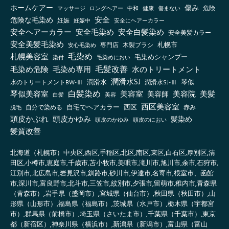
傷み
ホームケアー
マッサージ
ロングヘアー
健康
傷まない
危険
中和
安全
危険な毛染め
妊娠
妊娠中
安全にヘアーカラー
安全ヘアーカラー
安全毛染め
安全白髪染め
安全美髪カラー
安全美髪毛染め
札幌市
木製ブラシ
安心毛染め
専門店
毛染め
札幌美容室
毛染めシャンプー
毛染めにおい
染付
毛髪改善
毛染め危険
毛染め専用
水のトリートメント
潤滑水SJ
琴似
水のトリートメントBW-Ⅲ
潤滑水
潤滑水SJ-Ⅲ
白髪染め
琴似美容室
美容室
美容院
美容師
美髪
白髪
美容
西区美容室
自宅でヘアカラー
西区
自分で染める
赤み
脱毛
頭皮かぶれ
頭皮かゆみ
髪染め
頭皮のかゆみ
頭皮のにおい
髪質改善
北海道（札幌市）中央区,西区,手稲区,北区,南区,東区,白石区,厚別区,清
田区,小樽市,恵庭市,千歳市,苫小牧市,美唄市,滝川市,旭川市,余市,石狩市,
江別市,北広島市,岩見沢市,釧路市,砂川市,伊達市,名寄市,根室市、函館
市,深川市,富良野市,北斗市,三笠市,紋別市,夕張市,留萌市,稚内市,青森県
（青森市）,岩手県（盛岡市）,宮城県（仙台市）,秋田県（秋田市）,山
形県（山形市）,福島県（福島市）,茨城県（水戸市）,栃木県（宇都宮
市）,群馬県（前橋市）,埼玉県（さいたま市）,千葉県（千葉市）,東京
都（新宿区）,神奈川県（横浜市）,新潟県（新潟市）,富山県（富山