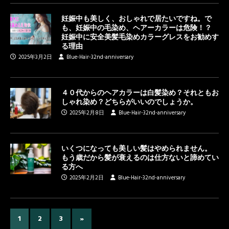
妊娠中も美しく、おしゃれで居たいですね。で
も、妊娠中の毛染め、ヘアーカラーは危険！？
妊娠中に安全美髪毛染めカラーグレスをお勧めす
る理由
2025年3月2日
Blue-Hair-32nd-anniversary
４０代からのヘアカラーは白髪染め？それともお
しゃれ染め？どちらがいいのでしょうか。
2025年2月8日
Blue-Hair-32nd-anniversary
いくつになっても美しい髪はやめられません。
もう歳だから髪が衰えるのは仕方ないと諦めてい
る方へ
2025年2月2日
Blue-Hair-32nd-anniversary
1
2
3
»