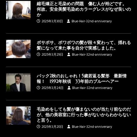
縮毛矯正と毛染めの問題 傷む人が殆どです。
何故、安全美髪毛染めカラーグレスがなぜ良いの
か
2025年3月30日
Blue-Hair-32nd-anniversary
ボサボサ、ボワボワの髪が段々変わって、揺れる
髪になって来た事を自分で実感しました。
2025年3月29日
Blue-Hair-32nd-anniversary
パック2秋のおしゃれ！5歳若返る髪形 最新情
報！ 1992年秋頃 33年前のブルーヘアー
2025年3月24日
Blue-Hair-32nd-anniversary
毛染めをしても髪が傷まないのが当たり前なのだ
が、他の美容室に行った事がないからわからない
と言う。
2025年3月20日
Blue-Hair-32nd-anniversary