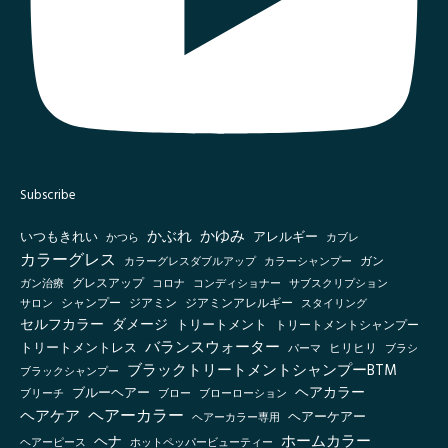
Subscribe
かぶれ
かゆみ
いつもきれい
アレルギー
かつら
カブレ
カラーグレス
カラーシャンプー
ガン
カラーグレスダブルアップ
グレスアップ
ガン治療
コロナ
コンディショナー
サブスクリプション
シャンプー
ジアミン
ジアミンアレルギー
スタイリング
サロン
セルフカラー
ダメージ
トリートメント
トリートメントシャンプー
バランスウォーター
トリートメントレス
ヒリヒリ
パーマ
ブラシ
ブラックトリートメントシャンプーBTM
ブラックシャンプー
ヘアカラー
ブルーヘアー
ブリーチ
ブロー
ブローローション
ヘアーカラー
ヘアケア
ヘアーケアー
ヘアーカラー専用
ホームカラー
ヘナ
ヘアーピース
ホットペッパービューティー