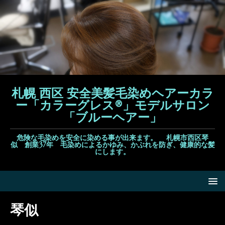
札幌 西区 安全美髪毛染めヘアーカラ
ー「カラーグレス®」モデルサロン
「ブルーヘアー」
危険な毛染めを安全に染める事が出来ます。 札幌市西区琴
似 創業37年 毛染めによるかゆみ、かぶれを防ぎ、健康的な髪
にします。
琴似